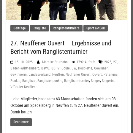
Beiträge
Rangliste
Ranglistenturniere
Sport aktuell
27. Neuffener Ouvert – Ergebnisse und
Bericht vom Ranglistenturnier
,
,
15. 10. 2025
Mareike Sturhahn
1792 Aufrufe
2025
27.
,
,
,
,
,
,
,
Baden-Württemberg
BaWü
BBPV
Boule
BW
Doublette
Gewinner
,
,
,
,
,
,
Gewinnerin
Landesverband
Neuffen
Neuffener Ouvert
Ouvert
Pétanque
,
,
,
,
,
,
Punkte
Rangliste
Ranglistenpunkte
Ranglistenturnier
Sieger
Siegerin
VfBouler Neuffen
Liebe Mitglieder,insgesamt 63 Mannschaften fanden sich am 03.
Oktober am Spadelsberg in Neuffen zum 27. Neuffener Ouvert ein.
Damit hatten
Read more