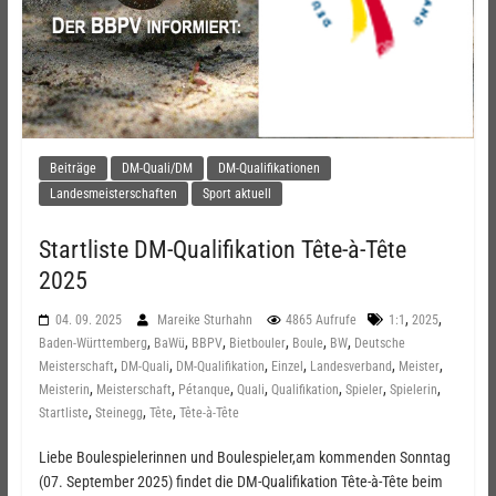
Beiträge
DM-Quali/DM
DM-Qualifikationen
Landesmeisterschaften
Sport aktuell
Startliste DM-Qualifikation Tête-à-Tête
2025
,
,
04. 09. 2025
Mareike Sturhahn
4865 Aufrufe
1:1
2025
,
,
,
,
,
,
Baden-Württemberg
BaWü
BBPV
Bietbouler
Boule
BW
Deutsche
,
,
,
,
,
,
Meisterschaft
DM-Quali
DM-Qualifikation
Einzel
Landesverband
Meister
,
,
,
,
,
,
,
Meisterin
Meisterschaft
Pétanque
Quali
Qualifikation
Spieler
Spielerin
,
,
,
Startliste
Steinegg
Tête
Tête-à-Tête
Liebe Boulespielerinnen und Boulespieler,am kommenden Sonntag
(07. September 2025) findet die DM-Qualifikation Tête-à-Tête beim