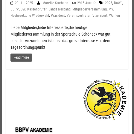
,
,
29. 11. 2025
Mareike Sturhahn
2915 Aufrufe
2025
BaWü
,
,
,
,
,
,
BBPV
BW
Kassenprüfer
Landesverband
Mitgliederversammlung
MV
,
,
,
,
Neubesetzung Wiederwahl
Präsident
Vereinsvertreter
Vize Sport
Wahlen
Liebe Mitglieder,liebe Interessierte,die heutige
Mitgliederversammlung in der Sportschule Schöneck war gut
besucht.Anzunehmen ist, dass das große Interesse v.a. dem
Tagesordnungspunkt
Read more