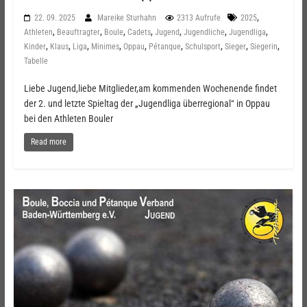
,
22. 09. 2025
Mareike Sturhahn
2313 Aufrufe
2025
,
,
,
,
,
,
,
Athleten
Beauftragter
Boule
Cadets
Jugend
Jugendliche
Jugendliga
,
,
,
,
,
,
,
,
,
Kinder
Klaus
Liga
Minimes
Oppau
Pétanque
Schulsport
Sieger
Siegerin
Tabelle
Liebe Jugend,liebe Mitglieder,am kommenden Wochenende findet
der 2. und letzte Spieltag der „Jugendliga überregional“ in Oppau
bei den Athleten Bouler
Read more