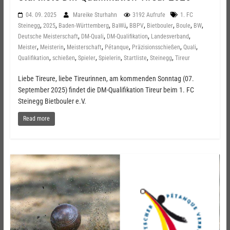
04. 09. 2025
Mareike Sturhahn
3192 Aufrufe
1. FC
,
,
,
,
,
,
,
,
Steinegg
2025
Baden-Württemberg
BaWü
BBPV
Bietbouler
Boule
BW
,
,
,
,
Deutsche Meisterschaft
DM-Quali
DM-Qualifikation
Landesverband
,
,
,
,
,
,
Meister
Meisterin
Meisterschaft
Pétanque
Präzisionsschießen
Quali
,
,
,
,
,
,
Qualifikation
schießen
Spieler
Spielerin
Startliste
Steinegg
Tireur
Liebe Tireure, liebe Tireurinnen, am kommenden Sonntag (07.
September 2025) findet die DM-Qualifikation Tireur beim 1. FC
Steinegg Bietbouler e.V.
Read more