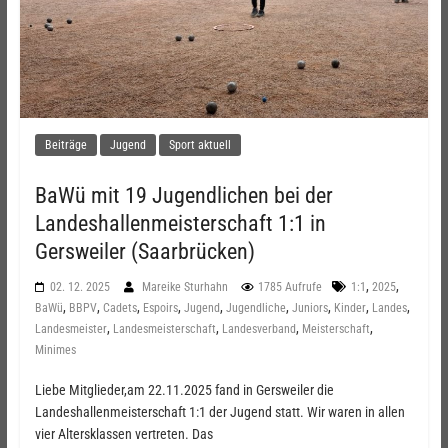
Beiträge
Jugend
Sport aktuell
BaWü mit 19 Jugendlichen bei der
Landeshallenmeisterschaft 1:1 in
Gersweiler (Saarbrücken)
,
,
02. 12. 2025
Mareike Sturhahn
1785 Aufrufe
1:1
2025
,
,
,
,
,
,
,
,
,
BaWü
BBPV
Cadets
Espoirs
Jugend
Jugendliche
Juniors
Kinder
Landes
,
,
,
,
Landesmeister
Landesmeisterschaft
Landesverband
Meisterschaft
Minimes
Liebe Mitglieder,am 22.11.2025 fand in Gersweiler die
Landeshallenmeisterschaft 1:1 der Jugend statt. Wir waren in allen
vier Altersklassen vertreten. Das