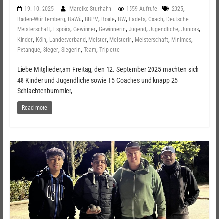
,
19. 10. 2025
Mareike Sturhahn
1559 Aufrufe
2025
,
,
,
,
,
,
,
Baden-Württemberg
BaWü
BBPV
Boule
BW
Cadets
Coach
Deutsche
,
,
,
,
,
,
,
Meisterschaft
Espoirs
Gewinner
Gewinnerin
Jugend
Jugendliche
Juniors
,
,
,
,
,
,
,
Kinder
Köln
Landesverband
Meister
Meisterin
Meisterschaft
Minimes
,
,
,
,
Pétanque
Sieger
Siegerin
Team
Triplette
Liebe Mitglieder,am Freitag, den 12. September 2025 machten sich
48 Kinder und Jugendliche sowie 15 Coaches und knapp 25
Schlachtenbummler,
Read more