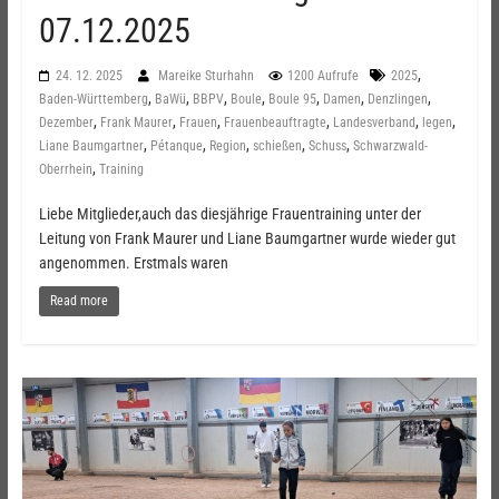
07.12.2025
,
24. 12. 2025
Mareike Sturhahn
1200 Aufrufe
2025
,
,
,
,
,
,
,
Baden-Württemberg
BaWü
BBPV
Boule
Boule 95
Damen
Denzlingen
,
,
,
,
,
,
Dezember
Frank Maurer
Frauen
Frauenbeauftragte
Landesverband
legen
,
,
,
,
,
Liane Baumgartner
Pétanque
Region
schießen
Schuss
Schwarzwald-
,
Oberrhein
Training
Liebe Mitglieder,auch das diesjährige Frauentraining unter der
Leitung von Frank Maurer und Liane Baumgartner wurde wieder gut
angenommen. Erstmals waren
Read more