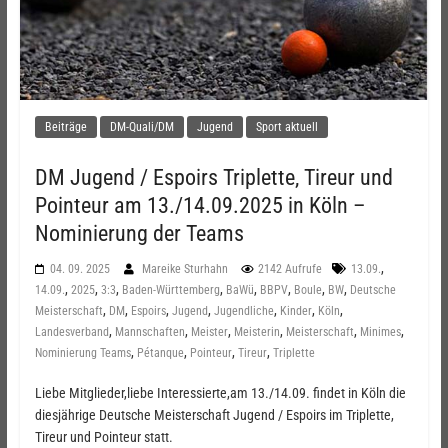
Beiträge
DM-Quali/DM
Jugend
Sport aktuell
DM Jugend / Espoirs Triplette, Tireur und
Pointeur am 13./14.09.2025 in Köln –
Nominierung der Teams
,
04. 09. 2025
Mareike Sturhahn
2142 Aufrufe
13.09.
,
,
,
,
,
,
,
,
14.09.
2025
3:3
Baden-Württemberg
BaWü
BBPV
Boule
BW
Deutsche
,
,
,
,
,
,
,
Meisterschaft
DM
Espoirs
Jugend
Jugendliche
Kinder
Köln
,
,
,
,
,
,
Landesverband
Mannschaften
Meister
Meisterin
Meisterschaft
Minimes
,
,
,
,
Nominierung Teams
Pétanque
Pointeur
Tireur
Triplette
Liebe Mitglieder,liebe Interessierte,am 13./14.09. findet in Köln die
diesjährige Deutsche Meisterschaft Jugend / Espoirs im Triplette,
Tireur und Pointeur statt.