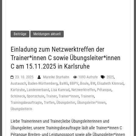
Beiträge
Meldungen aktuell
Einladung zum Netzwerktreffen der
Trainer*innen C sowie Übungsleiter*innen
C am 15.11.2025 in Karlsruhe
,
23. 10. 2025
Mareike Sturhahn
1093 Aufrufe
2025
,
,
,
,
,
,
,
Austausch
Baden-Württemberg
BaWü
BBPV
Boule
BW
Elisabeth KAmrad
,
,
,
,
,
Karlsruhe
Landesverband
Lisa Kamrad
Netzwerktreffen
Pétanque
,
,
,
,
,
Schöneck
Sportschule
Trainer
Trainer*innen
Trainerin
,
,
,
,
Trainingsbeauftragte
Treffen
Übungsleiter
Übungsleiter*innen
Übungsleiterin
Liebe Trainerinnen und Trainer,liebe Übungsleiterinnen und
Übungsleiter, unsere Trainingsbeauftragte lädt alle Trainer*innen C
Pétanque Breiten- und Leistungssport sowie alle Übungsleiter*innen