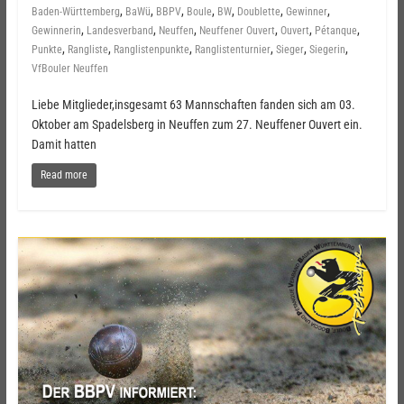
,
,
,
,
,
,
,
Baden-Württemberg
BaWü
BBPV
Boule
BW
Doublette
Gewinner
,
,
,
,
,
,
Gewinnerin
Landesverband
Neuffen
Neuffener Ouvert
Ouvert
Pétanque
,
,
,
,
,
,
Punkte
Rangliste
Ranglistenpunkte
Ranglistenturnier
Sieger
Siegerin
VfBouler Neuffen
Liebe Mitglieder,insgesamt 63 Mannschaften fanden sich am 03.
Oktober am Spadelsberg in Neuffen zum 27. Neuffener Ouvert ein.
Damit hatten
Read more