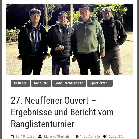
Beiträge
Rangliste
Ranglistenturniere
Sport aktuell
27. Neuffener Ouvert –
Ergebnisse und Bericht vom
Ranglistenturnier
,
,
15. 10. 2025
Mareike Sturhahn
1792 Aufrufe
2025
27.