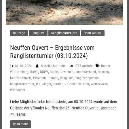
Beiträge
Rangliste
Ranglistenturniere
Sport aktuell
Neuffen Ouvert – Ergebnisse vom
Ranglistenturnier (03.10.2024)
14. 10. 2024
Mareike Sturhahn
1727 Aufrufe
Baden-
,
,
,
,
,
,
,
Württemberg
BaWü
BBPV
Boule
Gewinner
Landesverband
Neuffen
,
,
,
,
,
Neuffen Ouvert
Pétanque
Punkte
Rangliste
Ranglistenpunkte
,
,
,
,
,
,
Ranglistenturnier
RLT
Sieger
Turnier
VfBouler Neuffen
Wettbewerb
Wettkampf
Liebe Mitglieder, liebe Interessierte, am 03.10.2024 wurde auf dem
Gelände der VfBouler Neuffen das 26. Neuffen Ouvert ausgetragen.
71 Teams
Read more