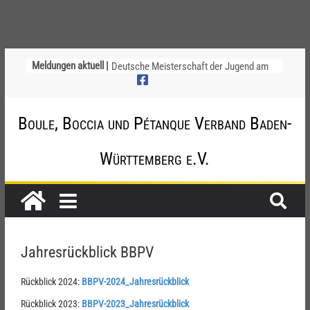
Meldungen aktuell |
Deutsche Meisterschaft der Jugend am
12. / 13. September 2026 – die
Nominierungen
Einladung zur Jugendvollversammlung
Boule, Boccia und Pétanque Verband Baden-
am 20.09.2026
Startliste DM-Qualifikation Doublette
2026
Württemberg e.V.
Chinesische Austauschüler*innen im 10.
Jahr beim TSV Badenia Feudenheim
Ligapokal Mittelbaden
Jahresrückblick BBPV
Rückblick 2024:
BBPV-2024_Jahresrückblick
Rückblick 2023:
BBPV-2023_Jahresrückblick