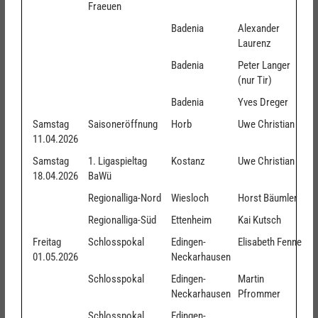
Fraeuen
Badenia
Alexander
Laurenz
Badenia
Peter Langer
(nur Tir)
Badenia
Yves Dreger
Samstag
Saisoneröffnung
Horb
Uwe Christian
11.04.2026
Samstag
1. Ligaspieltag
Kostanz
Uwe Christian
18.04.2026
BaWü
Regionalliga-Nord
Wiesloch
Horst Bäumler
Regionalliga-Süd
Ettenheim
Kai Kutsch
Freitag
Schlosspokal
Edingen-
Elisabeth Fenne
01.05.2026
Neckarhausen
Schlosspokal
Edingen-
Martin
Neckarhausen
Pfrommer
Schlosspokal
Edingen-