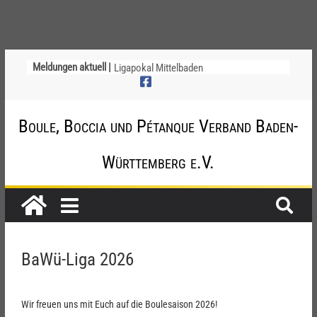
Meldungen aktuell |
Ligapokal Mittelbaden
Deutsche Meisterschaft der Jugend am
12. / 13. September 2026 – die
Nominierungen
Boule, Boccia und Pétanque Verband Baden-
Einladung zur Jugendvollversammlung
am 20.09.2026
Startliste DM-Qualifikation Doublette
Württemberg e.V.
2026
Chinesische Austauschüler*innen im 10.
Jahr beim TSV Badenia Feudenheim
BaWü-Liga 2026
Wir freuen uns mit Euch auf die Boulesaison 2026!