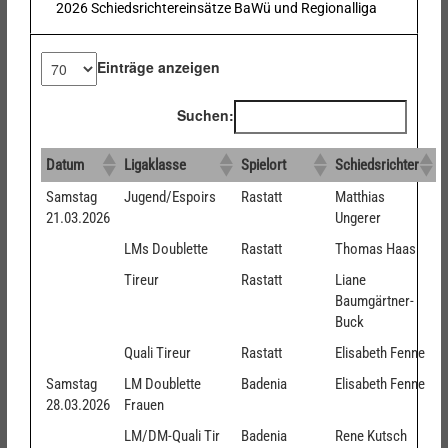
2026 Schiedsrichtereinsätze BaWü und Regionalliga
Einträge anzeigen
Suchen:
Datum
Ligaklasse
Spielort
Schiedsrichter
Samstag
Jugend/Espoirs
Rastatt
Matthias
21.03.2026
Ungerer
LMs Doublette
Rastatt
Thomas Haas
Tireur
Rastatt
Liane
Baumgärtner-
Buck
Quali Tireur
Rastatt
Elisabeth Fenne
Samstag
LM Doublette
Badenia
Elisabeth Fenne
28.03.2026
Frauen
LM/DM-Quali Tir
Badenia
Rene Kutsch