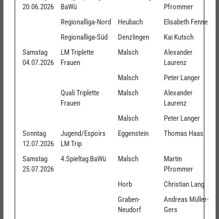
20.06.2026
BaWü
Pfrommer
Regionalliga-Nord
Heubach
Elisabeth Fenne
Regionalliga-Süd
Denzlingen
Kai Kutsch
Samstag
LM Triplette
Malsch
Alexander
04.07.2026
Frauen
Laurenz
Malsch
Peter Langer
Quali Triplette
Malsch
Alexander
Frauen
Laurenz
Malsch
Peter Langer
Sonntag
Jugend/Espoirs
Eggenstein
Thomas Haas
12.07.2026
LM Trip
Samstag
4.Spieltag BaWü
Malsch
Martin
25.07.2026
Pfrommer
Horb
Christian Lang
Graben-
Andreas Müller-
Neudorf
Gers