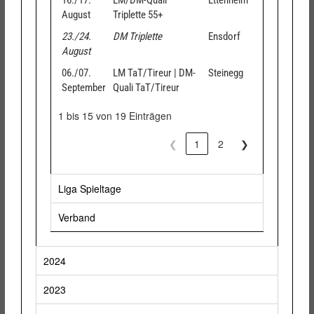
16./17.
LM/DM-Quali
Ettenheim
August
Triplette 55+
23./24.
DM Triplette
Ensdorf
August
06./07.
LM TaT/Tireur | DM-
Steinegg
September
Quali TaT/Tireur
1 bis 15 von 19 Einträgen
❮
1
2
❯
Liga Spieltage
Verband
2024
2023