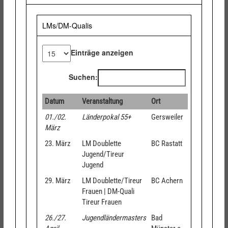
LMs/DM-Qualis
Einträge anzeigen
Suchen:
Datum
Veranstaltung
Ort
01./02.
Länderpokal 55+
Gersweiler
März
23. März
LM Doublette
BC Rastatt
Jugend/Tireur
Jugend
29. März
LM Doublette/Tireur
BC Achern
Frauen | DM-Quali
Tireur Frauen
26./27.
Jugendländermasters
Bad