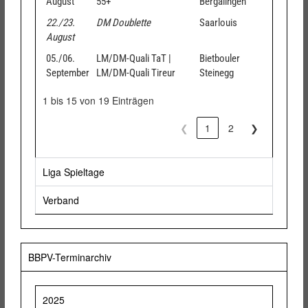
August
55+
Bergalingen
22./23.
DM Doublette
Saarlouis
August
05./06.
LM/DM-Quali TaT |
Bietbouler
September
LM/DM-Quali Tireur
Steinegg
1 bis 15 von 19 Einträgen
❮
1
2
❯
Liga Spieltage
Verband
BBPV-Terminarchiv
2025