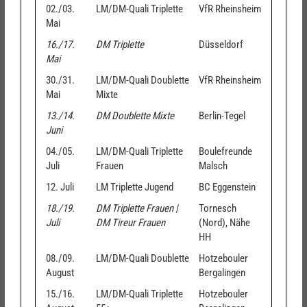
02./03.
LM/DM-Quali Triplette
VfR Rheinsheim
Mai
16./17.
DM Triplette
Düsseldorf
Mai
30./31.
LM/DM-Quali Doublette
VfR Rheinsheim
Mai
Mixte
13./14.
DM Doublette Mixte
Berlin-Tegel
Juni
04./05.
LM/DM-Quali Triplette
Boulefreunde
Juli
Frauen
Malsch
12. Juli
LM Triplette Jugend
BC Eggenstein
18./19.
DM Triplette Frauen |
Tornesch
Juli
DM Tireur Frauen
(Nord), Nähe
HH
08./09.
LM/DM-Quali Doublette
Hotzebouler
August
Bergalingen
15./16.
LM/DM-Quali Triplette
Hotzebouler