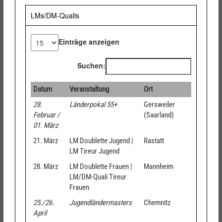
LMs/DM-Qualis
Einträge anzeigen
Suchen:
Datum
Veranstaltung
Ort
28.
Länderpokal 55+
Gersweiler
Februar /
(Saarland)
01. März
21. März
LM Doublette Jugend |
Rastatt
LM Tireur Jugend
28. März
LM Doublette Frauen |
Mannheim
LM/DM-Quali Tireur
Frauen
25./26.
Jugendländermasters
Chemnitz
April