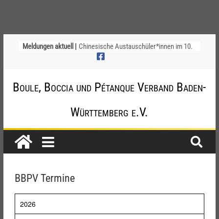
Meldungen aktuell |
Chinesische Austauschüler*innen im 10.
Jahr beim TSV Badenia Feudenheim
Landesmeisterschaft Doublette 2026
Deutsche Meisterschaft der Jugend am
Boule, Boccia und Pétanque Verband Baden-
12. / 13. September 2026 – die
Nominierungen
Einladung zur Jugendvollversammlung
Württemberg e.V.
am 20.09.2026
Startliste DM-Qualifikation Doublette
2026
BBPV Termine
2026