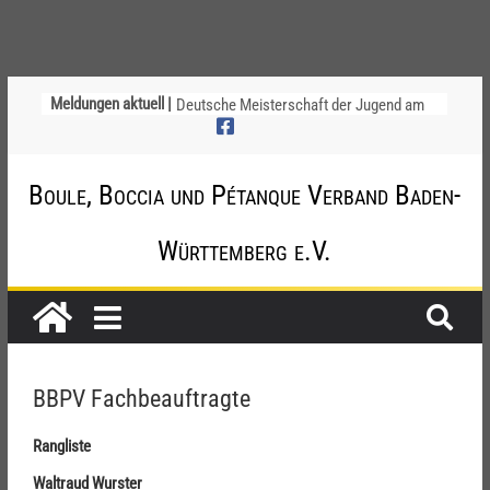
Ligapokal Mittelbaden
Meldungen aktuell |
Deutsche Meisterschaft der Jugend am
12. / 13. September 2026 – die
Nominierungen
Einladung zur Jugendvollversammlung
Boule, Boccia und Pétanque Verband Baden-
am 20.09.2026
Startliste DM-Qualifikation Doublette
Württemberg e.V.
2026
Chinesische Austauschüler*innen im 10.
Jahr beim TSV Badenia Feudenheim
BBPV Fachbeauftragte
Rangliste
Waltraud Wurster