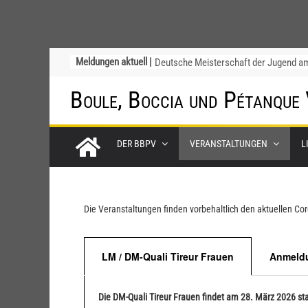
Ligapokal Mittelbaden
Meldungen aktuell |
Deutsche Meisterschaft der Jugend a
12. / 13. September 2026 – die
Boule, Boccia und Pétanque
Nominierungen
Einladung zur Jugendvollversammlung
am 20.09.2026
Startliste DM-Qualifikation Doublette
DER BBPV
VERANSTALTUNGEN
L
2026
Chinesische Austauschüler*innen im 1
Jahr beim TSV Badenia Feudenheim
Die Veranstaltungen finden vorbehaltlich den aktuellen C
LM / DM-Quali Tireur Frauen
Anmeldu
Die DM-Quali Tireur Frauen findet am 28. März 2026 sta