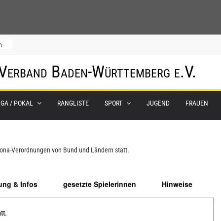
m
 Verband Baden-Württemberg e.V.
IGA / POKAL
RANGLISTE
SPORT
JUGEND
FRAUEN
0.
orona-Verordnungen von Bund und Ländern statt.
ng & Infos
gesetzte Spielerinnen
Hinweise
tt.