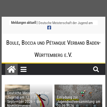
Ligapokal Mittelbaden
Meldungen aktuell |
Deutsche Meisterschaft der Jugend am
12. / 13. September 2026 – die
Nominierungen
Einladung zur Jugendvollversammlung
Boule, Boccia und Pétanque Verband Baden-
am 20.09.2026
Startliste DM-Qualifikation Doublette
Württemberg e.V.
2026
Chinesische Austauschüler*innen im 10.
Jahr beim TSV Badenia Feudenheim
Deutsche Meisterschaft der
Jugend am 12. / 13.
Einladung zur
September 2026 – die
Jugendvollversammlung am
Nominierungen
20.09.2026