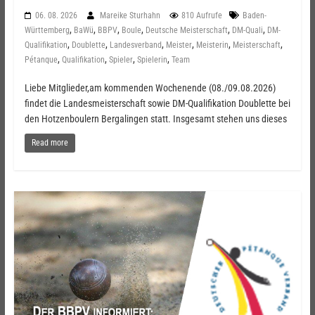
06. 08. 2026
Mareike Sturhahn
810 Aufrufe
Baden-
,
,
,
,
,
,
Württemberg
BaWü
BBPV
Boule
Deutsche Meisterschaft
DM-Quali
DM-
,
,
,
,
,
,
Qualifikation
Doublette
Landesverband
Meister
Meisterin
Meisterschaft
,
,
,
,
Pétanque
Qualifikation
Spieler
Spielerin
Team
Liebe Mitglieder,am kommenden Wochenende (08./09.08.2026)
findet die Landesmeisterschaft sowie DM-Qualifikation Doublette bei
den Hotzenboulern Bergalingen statt. Insgesamt stehen uns dieses
Read more