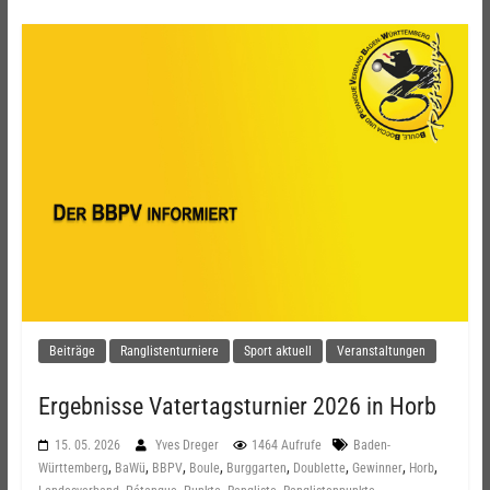
Beiträge
Ranglistenturniere
Sport aktuell
Veranstaltungen
Ergebnisse Vatertagsturnier 2026 in Horb
15. 05. 2026
Yves Dreger
1464 Aufrufe
Baden-
,
,
,
,
,
,
,
,
Württemberg
BaWü
BBPV
Boule
Burggarten
Doublette
Gewinner
Horb