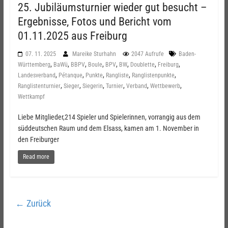
25. Jubiläumsturnier wieder gut besucht –
Ergebnisse, Fotos und Bericht vom
01.11.2025 aus Freiburg
07. 11. 2025
Mareike Sturhahn
2047 Aufrufe
Baden-
,
,
,
,
,
,
,
,
Württemberg
BaWü
BBPV
Boule
BPV
BW
Doublette
Freiburg
,
,
,
,
,
Landesverband
Pétanque
Punkte
Rangliste
Ranglistenpunkte
,
,
,
,
,
,
Ranglistenturnier
Sieger
Siegerin
Turnier
Verband
Wettbewerb
Wettkampf
Liebe Mitglieder,214 Spieler und Spielerinnen, vorrangig aus dem
süddeutschen Raum und dem Elsass, kamen am 1. November in
den Freiburger
Read more
← Zurück