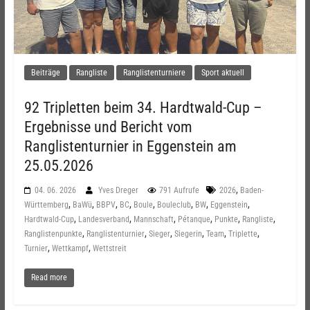
Beiträge
Rangliste
Ranglistenturniere
Sport aktuell
92 Tripletten beim 34. Hardtwald-Cup –
Ergebnisse und Bericht vom
Ranglistenturnier in Eggenstein am
25.05.2026
,
04. 06. 2026
Yves Dreger
791 Aufrufe
2026
Baden-
,
,
,
,
,
,
,
,
Württemberg
BaWü
BBPV
BC
Boule
Bouleclub
BW
Eggenstein
,
,
,
,
,
,
Hardtwald-Cup
Landesverband
Mannschaft
Pétanque
Punkte
Rangliste
,
,
,
,
,
,
Ranglistenpunkte
Ranglistenturnier
Sieger
Siegerin
Team
Triplette
,
,
Turnier
Wettkampf
Wettstreit
Read more