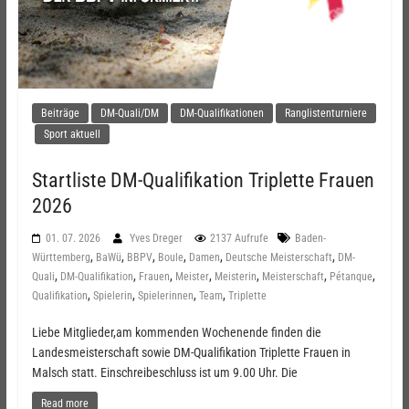
Beiträge
DM-Quali/DM
DM-Qualifikationen
Ranglistenturniere
Sport aktuell
Startliste DM-Qualifikation Triplette Frauen
2026
01. 07. 2026
Yves Dreger
2137 Aufrufe
Baden-
,
,
,
,
,
,
Württemberg
BaWü
BBPV
Boule
Damen
Deutsche Meisterschaft
DM-
,
,
,
,
,
,
,
Quali
DM-Qualifikation
Frauen
Meister
Meisterin
Meisterschaft
Pétanque
,
,
,
,
Qualifikation
Spielerin
Spielerinnen
Team
Triplette
Liebe Mitglieder,am kommenden Wochenende finden die
Landesmeisterschaft sowie DM-Qualifikation Triplette Frauen in
Malsch statt. Einschreibeschluss ist um 9.00 Uhr. Die
Read more