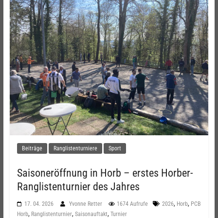
Beiträge
Ranglistenturniere
Sport
Saisoneröffnung in Horb – erstes Horber-
Ranglistenturnier des Jahres
,
,
17. 04. 2026
Yvonne Retter
1674 Aufrufe
2026
Horb
PCB
,
,
,
Horb
Ranglistenturnier
Saisonauftakt
Turnier