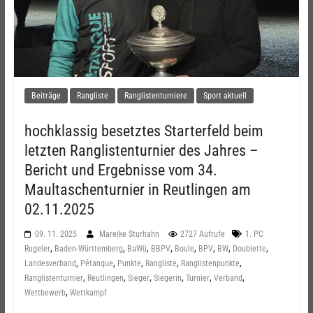
Beiträge
Rangliste
Ranglistenturniere
Sport aktuell
hochklassig besetztes Starterfeld beim
letzten Ranglistenturnier des Jahres –
Bericht und Ergebnisse vom 34.
Maultaschenturnier in Reutlingen am
02.11.2025
09. 11. 2025
Mareike Sturhahn
2727 Aufrufe
1. PC
,
,
,
,
,
,
,
,
Rugeler
Baden-Württemberg
BaWü
BBPV
Boule
BPV
BW
Doublette
,
,
,
,
,
Landesverband
Pétanque
Punkte
Rangliste
Ranglistenpunkte
,
,
,
,
,
,
Ranglistenturnier
Reutlingen
Sieger
Siegerin
Turnier
Verband
,
Wettbewerb
Wettkampf