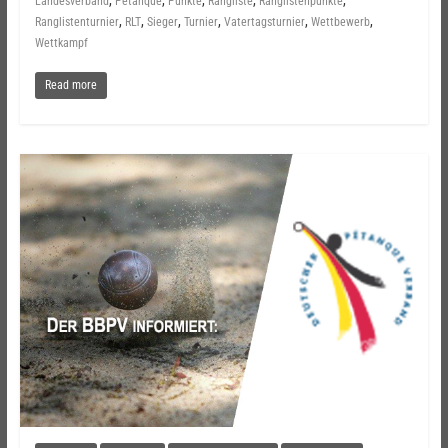
,
,
,
,
,
Landesverband
Pétanque
Punkte
Rangliste
Ranglistenpunkte
,
,
,
,
,
,
Ranglistenturnier
RLT
Sieger
Turnier
Vatertagsturnier
Wettbewerb
Wettkampf
Read more