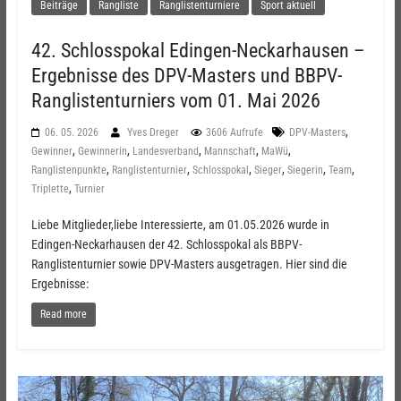
Beiträge
Rangliste
Ranglistenturniere
Sport aktuell
42. Schlosspokal Edingen-Neckarhausen –
Ergebnisse des DPV-Masters und BBPV-
Ranglistenturniers vom 01. Mai 2026
,
06. 05. 2026
Yves Dreger
3606 Aufrufe
DPV-Masters
,
,
,
,
,
Gewinner
Gewinnerin
Landesverband
Mannschaft
MaWü
,
,
,
,
,
,
Ranglistenpunkte
Ranglistenturnier
Schlosspokal
Sieger
Siegerin
Team
,
Triplette
Turnier
Liebe Mitglieder,liebe Interessierte, am 01.05.2026 wurde in
Edingen-Neckarhausen der 42. Schlosspokal als BBPV-
Ranglistenturnier sowie DPV-Masters ausgetragen. Hier sind die
Ergebnisse:
Read more