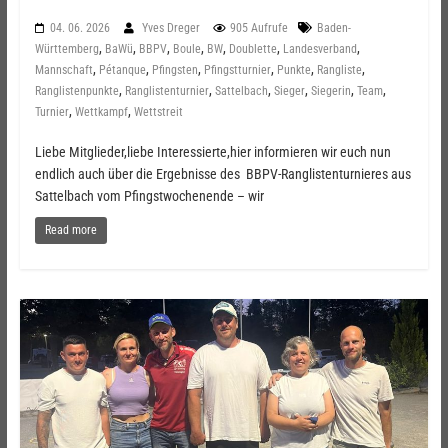
04. 06. 2026
Yves Dreger
905 Aufrufe
Baden-
,
,
,
,
,
,
,
Württemberg
BaWü
BBPV
Boule
BW
Doublette
Landesverband
,
,
,
,
,
,
Mannschaft
Pétanque
Pfingsten
Pfingstturnier
Punkte
Rangliste
,
,
,
,
,
,
Ranglistenpunkte
Ranglistenturnier
Sattelbach
Sieger
Siegerin
Team
,
,
Turnier
Wettkampf
Wettstreit
Liebe Mitglieder,liebe Interessierte,hier informieren wir euch nun
endlich auch über die Ergebnisse des BBPV-Ranglistenturnieres aus
Sattelbach vom Pfingstwochenende – wir
Read more