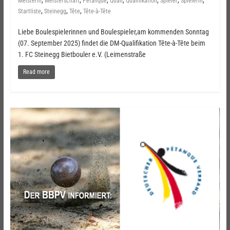
Meisterin
Meisterschaft
Pétanque
Quali
Qualifikation
Spieler
Spielerin
,
,
,
Startliste
Steinegg
Tête
Tête-à-Tête
Liebe Boulespielerinnen und Boulespieler,am kommenden Sonntag
(07. September 2025) findet die DM-Qualifikation Tête-à-Tête beim
1. FC Steinegg Bietbouler e.V. (Leimenstraße
Read more