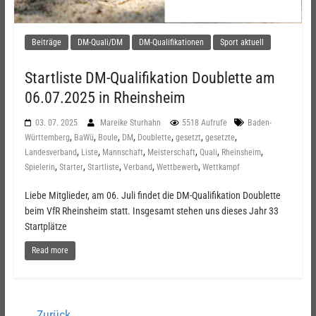
Beiträge
DM-Quali/DM
DM-Qualifikationen
Sport aktuell
Startliste DM-Qualifikation Doublette am
06.07.2025 in Rheinsheim
03. 07. 2025
Mareike Sturhahn
5518 Aufrufe
Baden-
,
,
,
,
,
,
,
Württemberg
BaWü
Boule
DM
Doublette
gesetzt
gesetzte
,
,
,
,
,
,
Landesverband
Liste
Mannschaft
Meisterschaft
Quali
Rheinsheim
,
,
,
,
,
Spielerin
Starter
Startliste
Verband
Wettbewerb
Wettkampf
Liebe Mitglieder, am 06. Juli findet die DM-Qualifikation Doublette
beim VfR Rheinsheim statt. Insgesamt stehen uns dieses Jahr 33
Startplätze
Read more
← Zurück