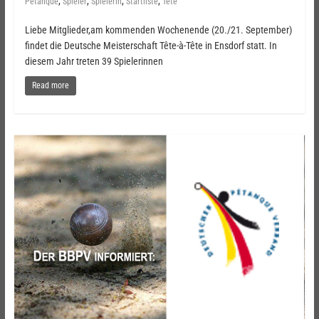
,
,
,
,
Pétanque
Spieler
Spielerin
Startliste
Tête
Liebe Mitglieder,am kommenden Wochenende (20./21. September)
findet die Deutsche Meisterschaft Tête-à-Tête in Ensdorf statt. In
diesem Jahr treten 39 Spielerinnen
Read more