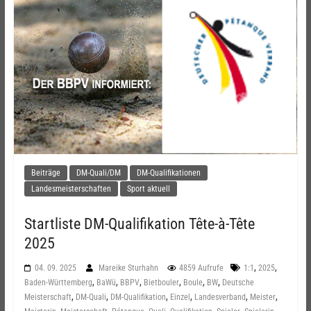
Beiträge
DM-Quali/DM
DM-Qualifikationen
Landesmeisterschaften
Sport aktuell
Startliste DM-Qualifikation Tête-à-Tête
2025
,
,
04. 09. 2025
Mareike Sturhahn
4859 Aufrufe
1:1
2025
,
,
,
,
,
,
Baden-Württemberg
BaWü
BBPV
Bietbouler
Boule
BW
Deutsche
,
,
,
,
,
,
Meisterschaft
DM-Quali
DM-Qualifikation
Einzel
Landesverband
Meister
,
,
,
,
,
,
,