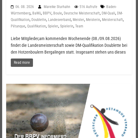
06. 08. 2026
Mareike Sturhahn
516 Aufrufe
Baden-
,
,
,
,
,
,
Württemberg
BaWü
BBPV
Boule
Deutsche Meisterschaft
DM-Quali
DM-
,
,
,
,
,
,
Qualifikation
Doublette
Landesverband
Meister
Meisterin
Meisterschaft
,
,
,
,
Pétanque
Qualifikation
Spieler
Spielerin
Team
Liebe Mitglieder,am kommenden Wochenende (08./09.08.2026)
findet die Landesmeisterschaft sowie DM-Qualifikation Doublette bei
den Hotzenboulern Bergalingen statt. Insgesamt stehen uns dieses
Read more