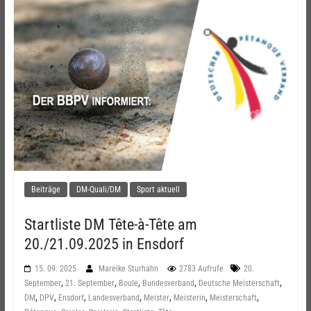
Beiträge
DM-Quali/DM
Sport aktuell
Startliste DM Tête-à-Tête am
20./21.09.2025 in Ensdorf
15. 09. 2025
Mareike Sturhahn
2783 Aufrufe
20.
,
,
,
,
,
September
21. September
Boule
Bundesverband
Deutsche Meisterschaft
,
,
,
,
,
,
,
DM
DPV
Ensdorf
Landesverband
Meister
Meisterin
Meisterschaft