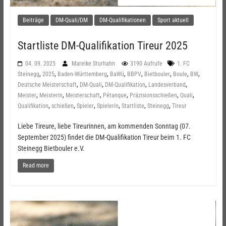
Beiträge
DM-Quali/DM
DM-Qualifikationen
Sport aktuell
Startliste DM-Qualifikation Tireur 2025
04. 09. 2025
Mareike Sturhahn
3190 Aufrufe
1. FC
,
,
,
,
,
,
,
,
Steinegg
2025
Baden-Württemberg
BaWü
BBPV
Bietbouler
Boule
BW
,
,
,
,
Deutsche Meisterschaft
DM-Quali
DM-Qualifikation
Landesverband
,
,
,
,
,
,
Meister
Meisterin
Meisterschaft
Pétanque
Präzisionsschießen
Quali
,
,
,
,
,
,
Qualifikation
schießen
Spieler
Spielerin
Startliste
Steinegg
Tireur
Liebe Tireure, liebe Tireurinnen, am kommenden Sonntag (07.
September 2025) findet die DM-Qualifikation Tireur beim 1. FC
Steinegg Bietbouler e.V.
Read more