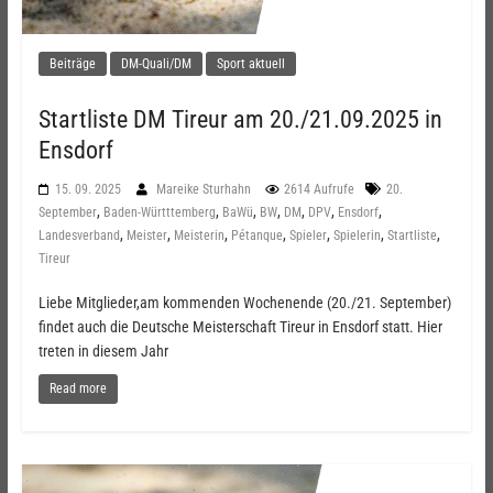
Beiträge
DM-Quali/DM
Sport aktuell
Startliste DM Tireur am 20./21.09.2025 in
Ensdorf
15. 09. 2025
Mareike Sturhahn
2614 Aufrufe
20.
,
,
,
,
,
,
,
September
Baden-Württtemberg
BaWü
BW
DM
DPV
Ensdorf
,
,
,
,
,
,
,
Landesverband
Meister
Meisterin
Pétanque
Spieler
Spielerin
Startliste
Tireur
Liebe Mitglieder,am kommenden Wochenende (20./21. September)
findet auch die Deutsche Meisterschaft Tireur in Ensdorf statt. Hier
treten in diesem Jahr
Read more