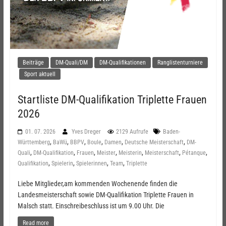
Beiträge
DM-Quali/DM
DM-Qualifikationen
Ranglistenturniere
Sport aktuell
Startliste DM-Qualifikation Triplette Frauen
2026
01. 07. 2026
Yves Dreger
2129 Aufrufe
Baden-
,
,
,
,
,
,
Württemberg
BaWü
BBPV
Boule
Damen
Deutsche Meisterschaft
DM-
,
,
,
,
,
,
,
Quali
DM-Qualifikation
Frauen
Meister
Meisterin
Meisterschaft
Pétanque
,
,
,
,
Qualifikation
Spielerin
Spielerinnen
Team
Triplette
Liebe Mitglieder,am kommenden Wochenende finden die
Landesmeisterschaft sowie DM-Qualifikation Triplette Frauen in
Malsch statt. Einschreibeschluss ist um 9.00 Uhr. Die
Read more