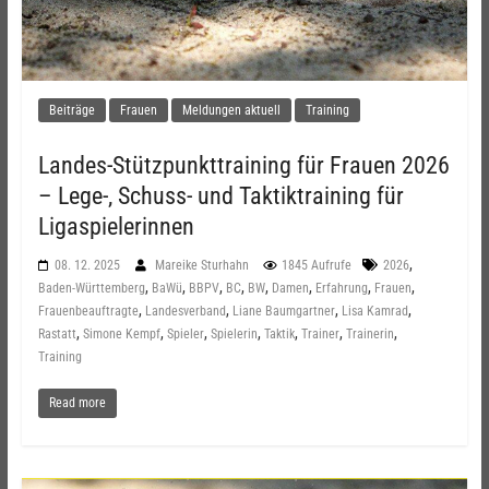
Beiträge
Frauen
Meldungen aktuell
Training
Landes-Stützpunkttraining für Frauen 2026
– Lege-, Schuss- und Taktiktraining für
Ligaspielerinnen
,
08. 12. 2025
Mareike Sturhahn
1845 Aufrufe
2026
,
,
,
,
,
,
,
,
Baden-Württemberg
BaWü
BBPV
BC
BW
Damen
Erfahrung
Frauen
,
,
,
,
Frauenbeauftragte
Landesverband
Liane Baumgartner
Lisa Kamrad
,
,
,
,
,
,
,
Rastatt
Simone Kempf
Spieler
Spielerin
Taktik
Trainer
Trainerin
Training
Read more