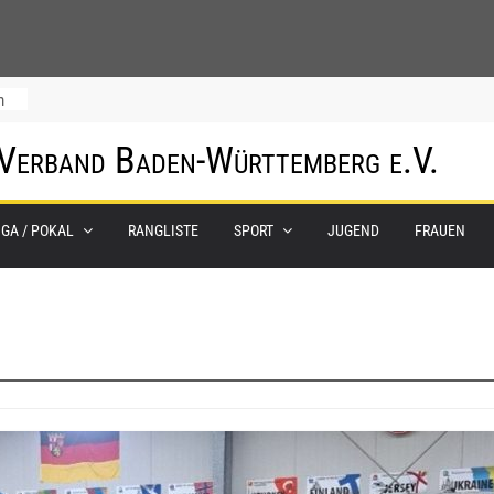
m
 Verband Baden-Württemberg e.V.
IGA / POKAL
RANGLISTE
SPORT
JUGEND
FRAUEN
0.