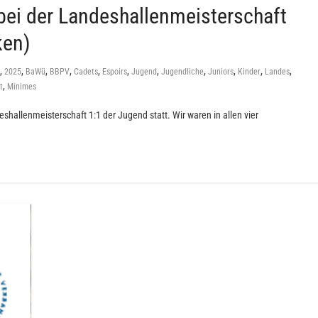
ei der Landeshallenmeisterschaft
ken)
,
,
,
,
,
,
,
,
,
,
,
2025
BaWü
BBPV
Cadets
Espoirs
Jugend
Jugendliche
Juniors
Kinder
Landes
,
t
Minimes
shallenmeisterschaft 1:1 der Jugend statt. Wir waren in allen vier