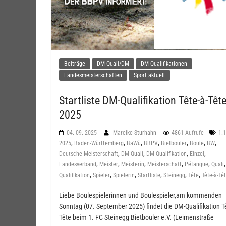
Beiträge
DM-Quali/DM
DM-Qualifikationen
Landesmeisterschaften
Sport aktuell
Startliste DM-Qualifikation Tête-à-Têt
2025
04. 09. 2025
Mareike Sturhahn
4861 Aufrufe
1:1
,
,
,
,
,
,
,
2025
Baden-Württemberg
BaWü
BBPV
Bietbouler
Boule
BW
,
,
,
,
Deutsche Meisterschaft
DM-Quali
DM-Qualifikation
Einzel
,
,
,
,
,
,
Landesverband
Meister
Meisterin
Meisterschaft
Pétanque
Quali
,
,
,
,
,
,
Qualifikation
Spieler
Spielerin
Startliste
Steinegg
Tête
Tête-à-Tê
Liebe Boulespielerinnen und Boulespieler,am kommenden
Sonntag (07. September 2025) findet die DM-Qualifikation Tê
Tête beim 1. FC Steinegg Bietbouler e.V. (Leimenstraße