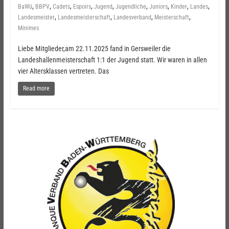
,
,
,
,
,
,
,
,
,
BaWü
BBPV
Cadets
Espoirs
Jugend
Jugendliche
Juniors
Kinder
Landes
,
,
,
,
Landesmeister
Landesmeisterschaft
Landesverband
Meisterschaft
Minimes
Liebe Mitglieder,am 22.11.2025 fand in Gersweiler die
Landeshallenmeisterschaft 1:1 der Jugend statt. Wir waren in allen
vier Altersklassen vertreten. Das
Read more