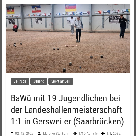
Beiträge
Jugend
Sport aktuell
BaWü mit 19 Jugendlichen bei
der Landeshallenmeisterschaft
1:1 in Gersweiler (Saarbrücken)
,
,
02. 12. 2025
Mareike Sturhahn
1780 Aufrufe
1:1
2025