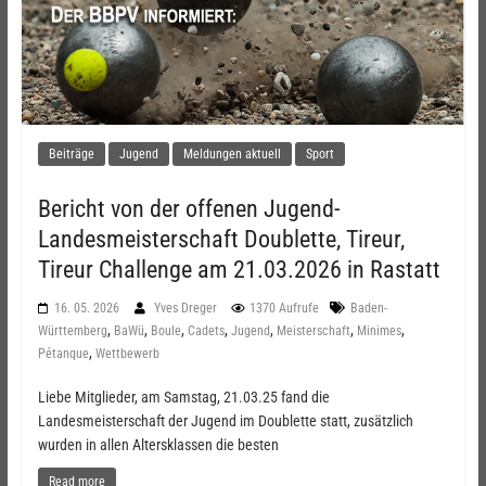
Beiträge
Jugend
Meldungen aktuell
Sport
Bericht von der offenen Jugend-
Landesmeisterschaft Doublette, Tireur,
Tireur Challenge am 21.03.2026 in Rastatt
16. 05. 2026
Yves Dreger
1370 Aufrufe
Baden-
,
,
,
,
,
,
,
Württemberg
BaWü
Boule
Cadets
Jugend
Meisterschaft
Minimes
,
Pétanque
Wettbewerb
Liebe Mitglieder, am Samstag, 21.03.25 fand die
Landesmeisterschaft der Jugend im Doublette statt, zusätzlich
wurden in allen Altersklassen die besten
Read more