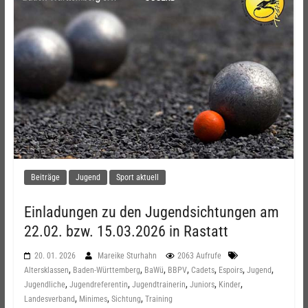
Beiträge
Jugend
Sport aktuell
Einladungen zu den Jugendsichtungen am
22.02. bzw. 15.03.2026 in Rastatt
20. 01. 2026
Mareike Sturhahn
2063 Aufrufe
,
,
,
,
,
,
,
Altersklassen
Baden-Württemberg
BaWü
BBPV
Cadets
Espoirs
Jugend
,
,
,
,
,
Jugendliche
Jugendreferentin
Jugendtrainerin
Juniors
Kinder
,
,
,
Landesverband
Minimes
Sichtung
Training