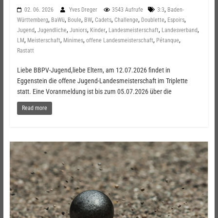
,
02. 06. 2026
Yves Dreger
3543 Aufrufe
3:3
Baden-
,
,
,
,
,
,
,
,
Württemberg
BaWü
Boule
BW
Cadets
Challenge
Doublette
Espoirs
,
,
,
,
,
,
Jugend
Jugendliche
Juniors
Kinder
Landesmeisterschaft
Landesverband
,
,
,
,
,
LM
Meisterschaft
Minimes
offene Landesmeisterschaft
Pétanque
Rastatt
Liebe BBPV-Jugend,liebe Eltern, am 12.07.2026 findet in
Eggenstein die offene Jugend-Landesmeisterschaft im Triplette
statt. Eine Voranmeldung ist bis zum 05.07.2026 über die
Read more