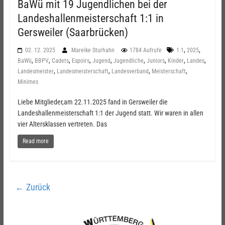
BaWü mit 19 Jugendlichen bei der
Landeshallenmeisterschaft 1:1 in
Gersweiler (Saarbrücken)
,
,
02. 12. 2025
Mareike Sturhahn
1784 Aufrufe
1:1
2025
,
,
,
,
,
,
,
,
,
BaWü
BBPV
Cadets
Espoirs
Jugend
Jugendliche
Juniors
Kinder
Landes
,
,
,
,
Landesmeister
Landesmeisterschaft
Landesverband
Meisterschaft
Minimes
Liebe Mitglieder,am 22.11.2025 fand in Gersweiler die
Landeshallenmeisterschaft 1:1 der Jugend statt. Wir waren in allen
vier Altersklassen vertreten. Das
Read more
← Zurück