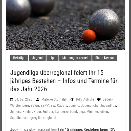
Beiträge
Jugend
Liga
Meldungen aktuell
Rhein-Neckar
Jugendliga überregional feiert ihr 15
jähriges Bestehen – Infos und Termine für
das Jahr 2026
04. 02. 2026
Mareike Sturhahn
1687 Aufrufe
Baden-
,
,
,
,
,
,
,
,
Württemberg
BaWü
BBPV
BW
Cadets
Jugend
Jugendliche
Jugendliga
,
,
,
,
,
,
,
Juniors
Kinder
Klaus Endress
Landesverband
Liga
Minimes
offen
,
Schulbeauftragter
überregional
Jugendliga überregional feiert ihr 15 jähriges Bestehen beim TSV