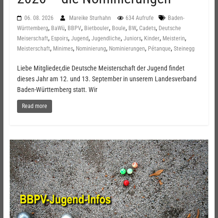
06. 08. 2026
Mareike Sturhahn
634 Aufrufe
Baden-
,
,
,
,
,
,
,
Württemberg
BaWü
BBPV
Bietbouler
Boule
BW
Cadets
Deutsche
,
,
,
,
,
,
,
Meiserschaft
Espoirs
Jugend
Jugendliche
Juniors
Kinder
Meisterin
,
,
,
,
,
Meisterschaft
Minimes
Nominierung
Nominierungen
Pétanque
Steinegg
Liebe Mitglieder,die Deutsche Meisterschaft der Jugend findet
dieses Jahr am 12. und 13. September in unserem Landesverband
Baden-Württemberg statt. Wir
Read more