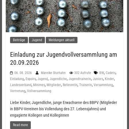
Beiträge
Jugend
Meldungen aktuell
Einladung zur Jugendvollversammlung am
20.09.2026
,
,
06. 08. 2026
Mareike Sturhahn
302 Aufrufe
BW
Cadets
,
,
,
,
,
,
,
Einladung
Espoirs
Jugend
Jugendliche
Jugendtrainerin
Juniors
Kinder
,
,
,
,
,
,
Landesverband
Minimes
Mitglieder
Referentin
Trainerin
Versammlung
,
Vertretung
Vollversammlung
Liebe Kinder, Jugendliche, junge Erwachsene des BBPV (Mitglieder
in BBPV-Vereinen bis Vollendung des 27. Lebensjahres) und
engagierte Kollegen und Kolleginnen
Read more