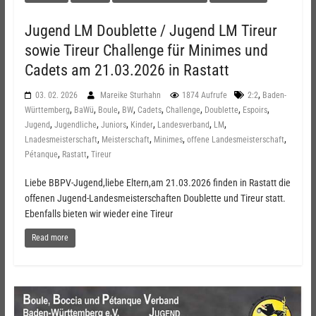
Jugend LM Doublette / Jugend LM Tireur
sowie Tireur Challenge für Minimes und
Cadets am 21.03.2026 in Rastatt
,
03. 02. 2026
Mareike Sturhahn
1874 Aufrufe
2:2
Baden-
,
,
,
,
,
,
,
,
Württemberg
BaWü
Boule
BW
Cadets
Challenge
Doublette
Espoirs
,
,
,
,
,
,
Jugend
Jugendliche
Juniors
Kinder
Landesverband
LM
,
,
,
,
Lnadesmeisterschaft
Meisterschaft
Minimes
offene Landesmeisterschaft
,
,
Pétanque
Rastatt
Tireur
Liebe BBPV-Jugend,liebe Eltern,am 21.03.2026 finden in Rastatt die
offenen Jugend-Landesmeisterschaften Doublette und Tireur statt.
Ebenfalls bieten wir wieder eine Tireur
Read more