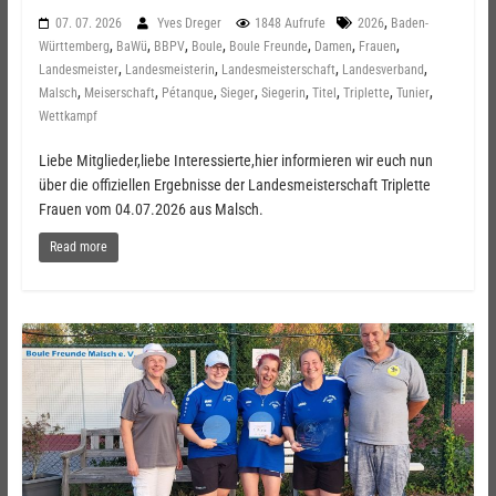
,
07. 07. 2026
Yves Dreger
1848 Aufrufe
2026
Baden-
,
,
,
,
,
,
,
Württemberg
BaWü
BBPV
Boule
Boule Freunde
Damen
Frauen
,
,
,
,
Landesmeister
Landesmeisterin
Landesmeisterschaft
Landesverband
,
,
,
,
,
,
,
,
Malsch
Meiserschaft
Pétanque
Sieger
Siegerin
Titel
Triplette
Tunier
Wettkampf
Liebe Mitglieder,liebe Interessierte,hier informieren wir euch nun
über die offiziellen Ergebnisse der Landesmeisterschaft Triplette
Frauen vom 04.07.2026 aus Malsch.
Read more