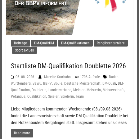
Beiträge
DM-Quali/DM
DM-Qualifikationen
Ranglistenturniere
Sport aktuell
Startliste DM-Qualifikation Doublette 2026
06. 08. 2026
Mareike Sturhahn
1706 Aufrufe
Baden-
,
,
,
,
,
,
Württemberg
BaWü
BBPV
Boule
Deutsche Meisterschaft
DM-Quali
DM-
,
,
,
,
,
,
Qualifikation
Doublette
Landesverband
Meister
Meisterin
Meisterschaft
,
,
,
,
Pétanque
Qualifikation
Spieler
Spielerin
Team
Liebe Mitglieder,am kommenden Wochenende (08./09.08.2026)
findet die Landesmeisterschaft sowie DM-Qualifikation Doublette bei
den Hotzenboulern Bergalingen statt. Insgesamt stehen uns dieses
Read more