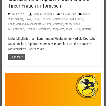
Tireur Frauen in Tornesch
16. 07. 2026
Mareike Sturhahn
1306 Aufrufe
Baden-
,
,
,
,
,
,
Württemberg
BaWü
Boule
Deutsche Meisterschaft
DM
Frauen
,
,
,
,
,
Landesverband
Mannschaft
Meister
Meisterin
Meisterinnen
,
,
,
,
,
,
Meisterschaft
Pétanque
sStartliste
Startplätze
Team
Tireur
Triplette
Liebe Mitglieder, am kommenden Wochenende wird die Deutsche
Meisterschaft Triplette Frauen sowie parallel dazu die Deutsche
Meisterschaft Tireur Frauen
Read more