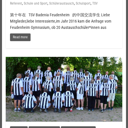
,
,
,
,
Referent
Schule und Sport
Schüleraustausch
Schulsport
TSV
第十年在 TSV Badenia Feudenheim 的中国交流学生 Liebe
Mitglieder,liebe Interessierte,im Jahr 2016 kam die Anfrage vom
Feudenheim Gymnasium, ob 20 Austauschschüler*innen aus
Read more