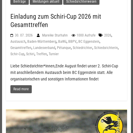
Beiträge
Meldungen aktuell
Schiedsrichterwesen
Einladung zum Schiri-Cup 2026 mit
Gesamttreffen
,
30. 07. 2026
Mareike Sturhahn
1000 Aufrufe
2026
,
,
,
,
,
Austausch
Baden-Württemberg
BaWü
BBPV
BC Eggenstein
,
,
,
,
,
Gesamttreffen
Landesverband
Pétanque
Schiedrichter
Schiedsrichterin
,
,
,
Schir-Cup
Schiri
Treffen
Turnier
Liebe Schiedsrichter*innen,Ende August findet unser 2. Schiri-Cup
mit anschließendem Austausch beim BC Eggenstein statt. Alle
organisatorischen und sonstigen Informationen findet
Read more