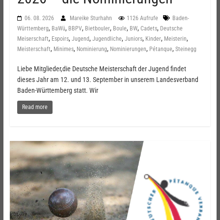
06. 08. 2026
Mareike Sturhahn
1126 Aufrufe
Baden-
,
,
,
,
,
,
,
Württemberg
BaWü
BBPV
Bietbouler
Boule
BW
Cadets
Deutsche
,
,
,
,
,
,
,
Meiserschaft
Espoirs
Jugend
Jugendliche
Juniors
Kinder
Meisterin
,
,
,
,
,
Meisterschaft
Minimes
Nominierung
Nominierungen
Pétanque
Steinegg
Liebe Mitglieder,die Deutsche Meisterschaft der Jugend findet
dieses Jahr am 12. und 13. September in unserem Landesverband
Baden-Württemberg statt. Wir
Read more