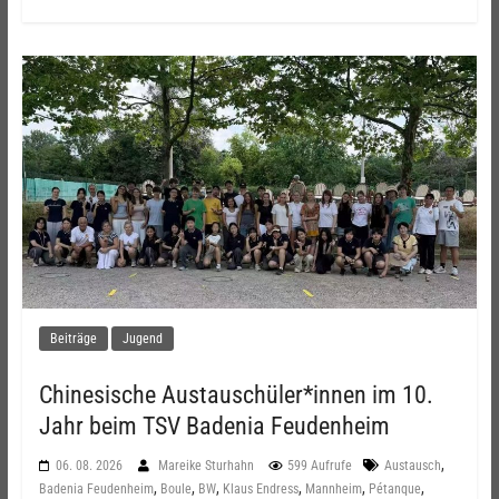
Beiträge
Jugend
Chinesische Austauschüler*innen im 10.
Jahr beim TSV Badenia Feudenheim
,
06. 08. 2026
Mareike Sturhahn
599 Aufrufe
Austausch
,
,
,
,
,
,
Badenia Feudenheim
Boule
BW
Klaus Endress
Mannheim
Pétanque