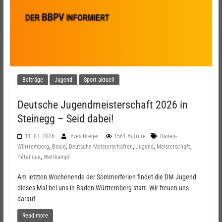
Beiträge
Jugend
Sport aktuell
Deutsche Jugendmeisterschaft 2026 in
Steinegg – Seid dabei!
11. 07. 2026
Yves Dreger
1561 Aufrufe
Baden-
,
,
,
,
,
Württemberg
Boule
Deutsche Meisterschaften
Jugend
Meisterschaft
,
Pétanque
Wettkampf
Am letzten Wochenende der Sommerferien findet die DM Jugend
dieses Mal bei uns in Baden-Württemberg statt. Wir freuen uns
darauf
Read more