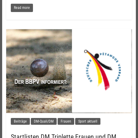
Read more
Beiträge
DM-Quali/DM
Frauen
Sport aktuell
Startlisten DM Triplette Frauen und DM