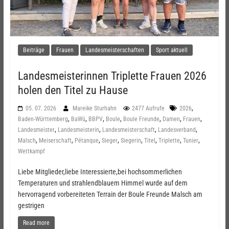
Beiträge
Frauen
Landesmeisterschaften
Sport aktuell
Landesmeisterinnen Triplette Frauen 2026
holen den Titel zu Hause
,
05. 07. 2026
Mareike Sturhahn
2477 Aufrufe
2026
,
,
,
,
,
,
,
Baden-Württemberg
BaWü
BBPV
Boule
Boule Freunde
Damen
Frauen
,
,
,
,
Landesmeister
Landesmeisterin
Landesmeisterschaft
Landesverband
,
,
,
,
,
,
,
,
Malsch
Meiserschaft
Pétanque
Sieger
Siegerin
Titel
Triplette
Tunier
Wettkampf
Liebe Mitglieder,liebe Interessierte,bei hochsommerlichen
Temperaturen und strahlendblauem Himmel wurde auf dem
hervorragend vorbereiteten Terrain der Boule Freunde Malsch am
gestrigen
Read more