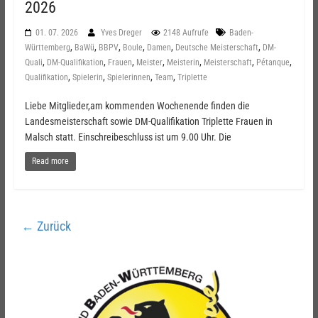
2026
01. 07. 2026
Yves Dreger
2148 Aufrufe
Baden-
,
,
,
,
,
,
Württemberg
BaWü
BBPV
Boule
Damen
Deutsche Meisterschaft
DM-
,
,
,
,
,
,
,
Quali
DM-Qualifikation
Frauen
Meister
Meisterin
Meisterschaft
Pétanque
,
,
,
,
Qualifikation
Spielerin
Spielerinnen
Team
Triplette
Liebe Mitglieder,am kommenden Wochenende finden die
Landesmeisterschaft sowie DM-Qualifikation Triplette Frauen in
Malsch statt. Einschreibeschluss ist um 9.00 Uhr. Die
Read more
← Zurück