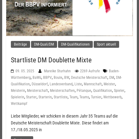
Beiträge
DM-Quali/DM
DM-Qualifikationen
Sport aktuell
Startliste DM Doublette Mixte
09. 05. 2025
Mareike Sturhahn
2269 Aufrufe
Baden-
,
,
,
,
,
,
,
Württemberg
BaWü
BBPV
Boule
BW
Deutsche Meisterschaft
DM
DM-
,
,
,
,
,
,
Qualifikation
Düsseldorf
Landesverband
Liste
Mannschaft
Meister
,
,
,
,
,
,
Meisterin
Meisterschaft
Meisterschaften
Pétanque
Qualifikation
Spieler
,
,
,
,
,
,
,
,
Spielerin
Starter
Starterin
Startliste
Team
Teams
Turnier
Wettbewerb
Wettkampf
Liebe Mitglieder, wir schicken in diesem Jahr 35 Teams auf die
Deutsche Meisterschaft Doublette Mixte. Diese findet am
17./18.05.2025 in