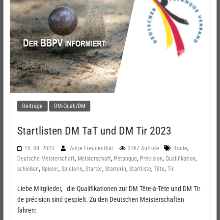
Beiträge
DM-Quali/DM
Startlisten DM TaT und DM Tir 2023
,
15. 08. 2023
Antje Freudenthal
2767 Aufrufe
Boule
,
,
,
,
,
Deutsche Meisterschaft
Meisterschaft
Pétanque
Précision
Qualifikation
,
,
,
,
,
,
,
schießen
Spieler
Spielerin
Starter
Starterin
Startliste
Tête
Tir
Liebe Mitglieder, die Qualifikationen zur DM Tête-à-Tête und DM Tir
de précision sind gespielt. Zu den Deutschen Meisterschaften
fahren: