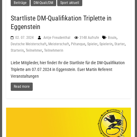
Beiträge
DM-Quali/DM
Sport aktuell
Startliste DM-Qualifikation Triplette in
Eggenstein
,
02. 07. 2024
Antje Freudenthal
3148 Aufrufe
Boule
,
,
,
,
,
,
Deutsche Meisterschaft
Meisterschaft
Pétanque
Spieler
Spielerin
Starter
,
,
Starterin
Teilnehmer
Teilnehmerin
Liebe Mitglieder, hier findet Ihr die Startliste für die DM-Qualifikation
Triplette am 07.07.2024 in Eggenstein. Euer Martin Referent
Veranstaltungen
Read more