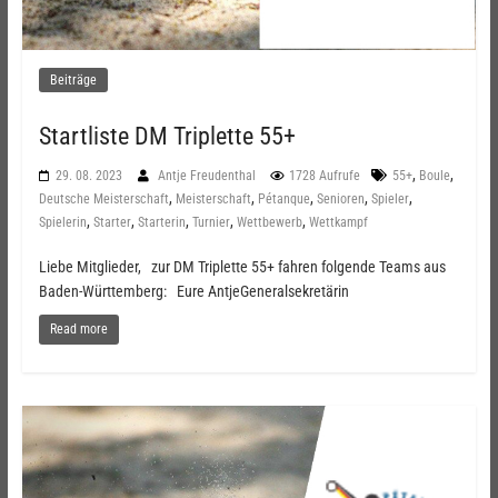
Beiträge
Startliste DM Triplette 55+
,
,
29. 08. 2023
Antje Freudenthal
1728 Aufrufe
55+
Boule
,
,
,
,
,
Deutsche Meisterschaft
Meisterschaft
Pétanque
Senioren
Spieler
,
,
,
,
,
Spielerin
Starter
Starterin
Turnier
Wettbewerb
Wettkampf
Liebe Mitglieder, zur DM Triplette 55+ fahren folgende Teams aus
Baden-Württemberg: Eure AntjeGeneralsekretärin
Read more