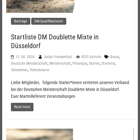
Beiträge
DM-Qualifikationen
Startliste DM Doublette Mixte in
Düsseldorf
,
12. 08. 2024
Antje Freudenthal
4535 Aufrufe
Boule
,
,
,
,
,
Deutsche Meisterschaft
Meisterschaft
Pétanque
Starter
Starterin
,
Teilnehmer
Teilnehmerin
Liebe Mitglieder, folgende Starter*innen vertreten unseren Verband
bei der Deutschen Meisterschaft Doublette Mixte in Düsseldorf.
Euer MartinReferent Veranstaltungen
Read more