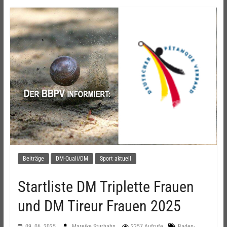
Beiträge
DM-Quali/DM
Sport aktuell
Startliste DM Triplette Frauen
und DM Tireur Frauen 2025
09. 06. 2025
Mareike Sturhahn
2357 Aufrufe
Baden-