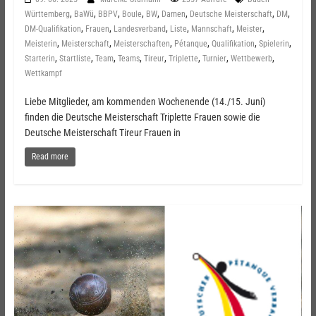
,
,
,
,
,
,
,
,
Württemberg
BaWü
BBPV
Boule
BW
Damen
Deutsche Meisterschaft
DM
,
,
,
,
,
,
DM-Qualifikation
Frauen
Landesverband
Liste
Mannschaft
Meister
,
,
,
,
,
,
Meisterin
Meisterschaft
Meisterschaften
Pétanque
Qualifikation
Spielerin
,
,
,
,
,
,
,
,
Starterin
Startliste
Team
Teams
Tireur
Triplette
Turnier
Wettbewerb
Wettkampf
Liebe Mitglieder, am kommenden Wochenende (14./15. Juni)
finden die Deutsche Meisterschaft Triplette Frauen sowie die
Deutsche Meisterschaft Tireur Frauen in
Read more