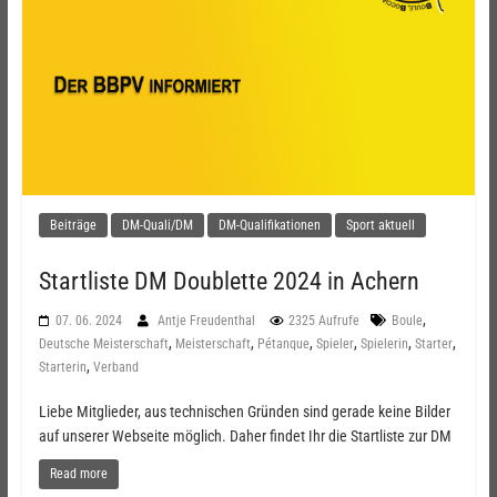
Beiträge
DM-Quali/DM
DM-Qualifikationen
Sport aktuell
Startliste DM Doublette 2024 in Achern
,
07. 06. 2024
Antje Freudenthal
2325 Aufrufe
Boule
,
,
,
,
,
,
Deutsche Meisterschaft
Meisterschaft
Pétanque
Spieler
Spielerin
Starter
,
Starterin
Verband
Liebe Mitglieder, aus technischen Gründen sind gerade keine Bilder
auf unserer Webseite möglich. Daher findet Ihr die Startliste zur DM
Read more