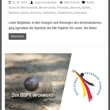
,
05. 09. 2024
Antje Freudenthal
3263 Aufrufe
Boule
,
,
,
,
,
Deutsche Meisterschaft
Meisterschaft
Pétanque
Senioren
Spieler
,
,
,
,
,
Spielerin
Starter
Starterin
Teilnehmer
Teilnehmerin
Veteranen
Liebe Mitglieder, in den Irrungen und Wirrungen des Serverabsturzes
ging irgendwie die Startliste der DM Triplette 55+ unter. Wir bitten
Read more