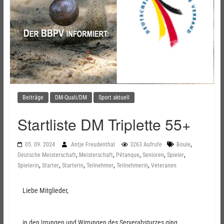
Beiträge
DM-Quali/DM
Sport aktuell
Startliste DM Triplette 55+
,
05. 09. 2024
Antje Freudenthal
3263 Aufrufe
Boule
,
,
,
,
,
Deutsche Meisterschaft
Meisterschaft
Pétanque
Senioren
Spieler
,
,
,
,
,
Spielerin
Starter
Starterin
Teilnehmer
Teilnehmerin
Veteranen
Liebe Mitglieder,
in den Irrungen und Wirrungen des Serverabsturzes ging