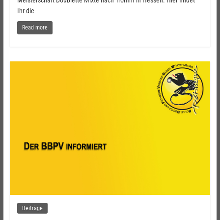
Meisterschaft Doublette Mixte nach Tromm in Hessen. Hier findet
Ihr die
Read more
Beiträge