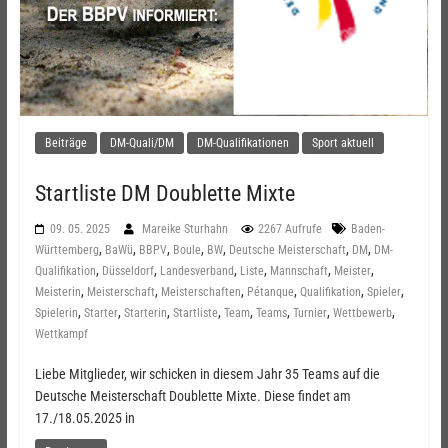
Beiträge
DM-Quali/DM
DM-Qualifikationen
Sport aktuell
Startliste DM Doublette Mixte
09. 05. 2025
Mareike Sturhahn
2267 Aufrufe
Baden-
,
,
,
,
,
,
,
Württemberg
BaWü
BBPV
Boule
BW
Deutsche Meisterschaft
DM
DM-
,
,
,
,
,
,
Qualifikation
Düsseldorf
Landesverband
Liste
Mannschaft
Meister
,
,
,
,
,
,
Meisterin
Meisterschaft
Meisterschaften
Pétanque
Qualifikation
Spieler
,
,
,
,
,
,
,
,
Spielerin
Starter
Starterin
Startliste
Team
Teams
Turnier
Wettbewerb
Wettkampf
Liebe Mitglieder, wir schicken in diesem Jahr 35 Teams auf die
Deutsche Meisterschaft Doublette Mixte. Diese findet am
17./18.05.2025 in