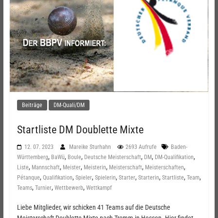
Beiträge
DM-Quali/DM
Startliste DM Doublette Mixte
12. 07. 2023
Mareike Sturhahn
2693 Aufrufe
Baden-
,
,
,
,
,
,
Württemberg
BaWü
Boule
Deutsche Meisterschaft
DM
DM-Qualifikation
,
,
,
,
,
,
Liste
Mannschaft
Meister
Meisterin
Meisterschaft
Meisterschaften
,
,
,
,
,
,
,
,
Pétanque
Qualifikation
Spieler
Spielerin
Starter
Starterin
Startliste
Team
,
,
,
Teams
Turnier
Wettbewerb
Wettkampf
Liebe Mitglieder, wir schicken 41 Teams auf die Deutsche