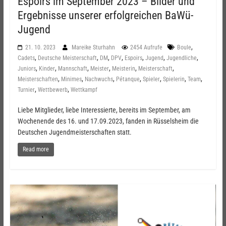
Espoirs im September 2023 – Bilder und
Ergebnisse unserer erfolgreichen BaWü-
Jugend
,
21. 10. 2023
Mareike Sturhahn
2454 Aufrufe
Boule
,
,
,
,
,
,
,
Cadets
Deutsche Meisterschaft
DM
DPV
Espoirs
Jugend
Jugendliche
,
,
,
,
,
,
Juniors
Kinder
Mannschaft
Meister
Meisterin
Meisterschaft
,
,
,
,
,
,
,
Meisterschaften
Minimes
Nachwuchs
Pétanque
Spieler
Spielerin
Team
,
,
Turnier
Wettbewerb
Wettkampf
Liebe Mitglieder, liebe Interessierte, bereits im September, am
Wochenende des 16. und 17.09.2023, fanden in Rüsselsheim die
Deutschen Jugendmeisterschaften statt.
Read more