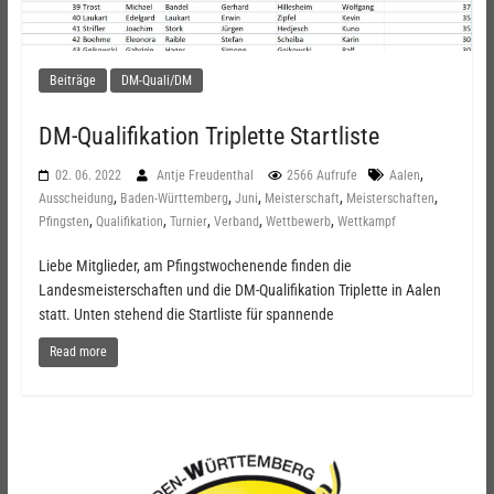
Beiträge
DM-Quali/DM
DM-Qualifikation Triplette Startliste
,
02. 06. 2022
Antje Freudenthal
2566 Aufrufe
Aalen
,
,
,
,
,
Ausscheidung
Baden-Württemberg
Juni
Meisterschaft
Meisterschaften
,
,
,
,
,
Pfingsten
Qualifikation
Turnier
Verband
Wettbewerb
Wettkampf
Liebe Mitglieder, am Pfingstwochenende finden die
Landesmeisterschaften und die DM-Qualifikation Triplette in Aalen
statt. Unten stehend die Startliste für spannende
Read more