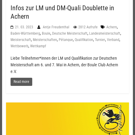
Infos zur LM und DM-Quali Doublette in
Achern
,
21. 03. 2023
Antje Freudenthal
2812 Aufrufe
Achern
,
,
,
,
Baden-Württemberg
Boule
Deutsche Meisterschaft
Landesmeisterschaft
,
,
,
,
,
,
Meisterschaft
Meisterschaften
Pétanque
Qualifikation
Turnier
Verband
,
Wettbewerb
Wettkampf
Liebe Teilnehmer*innen der LM und Qualifikation zur Deutschen
Meisterschaft am 6. und 7. Mai in Achern, der Boule Club Achern
e.V.
Read more