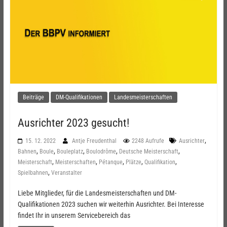
Beiträge
DM-Qualifikationen
Landesmeisterschaften
Ausrichter 2023 gesucht!
,
15. 12. 2022
Antje Freudenthal
2248 Aufrufe
Ausrichter
,
,
,
,
,
Bahnen
Boule
Bouleplatz
Boulodrôme
Deutsche Meisterschaft
,
,
,
,
,
Meisterschaft
Meisterschaften
Pétanque
Plätze
Qualifikation
,
Spielbahnen
Veranstalter
Liebe Mitglieder, für die Landesmeisterschaften und DM-
Qualifikationen 2023 suchen wir weiterhin Ausrichter. Bei Interesse
findet Ihr in unserem Servicebereich das