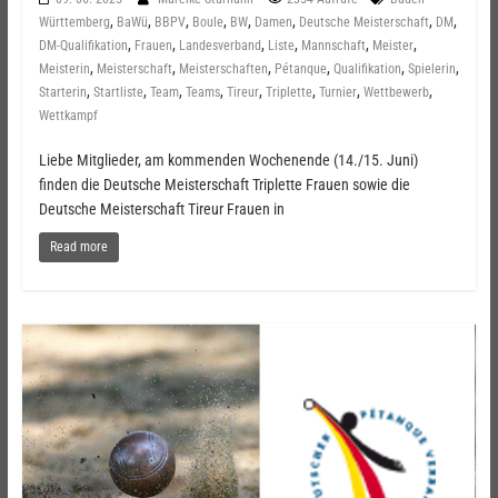
,
,
,
,
,
,
,
,
Württemberg
BaWü
BBPV
Boule
BW
Damen
Deutsche Meisterschaft
DM
,
,
,
,
,
,
DM-Qualifikation
Frauen
Landesverband
Liste
Mannschaft
Meister
,
,
,
,
,
,
Meisterin
Meisterschaft
Meisterschaften
Pétanque
Qualifikation
Spielerin
,
,
,
,
,
,
,
,
Starterin
Startliste
Team
Teams
Tireur
Triplette
Turnier
Wettbewerb
Wettkampf
Liebe Mitglieder, am kommenden Wochenende (14./15. Juni)
finden die Deutsche Meisterschaft Triplette Frauen sowie die
Deutsche Meisterschaft Tireur Frauen in
Read more