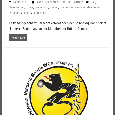
,
14. 02. 2020
Antje Freudenthal
3051 Aufrufe
Bau
,
,
,
,
,
,
,
Bauarbeiten
Boule
Bouleplatz
Brüder
Grimm
Grundschule
Mannheim
,
,
Pétanque
Schule
Schulsport
Es ist fast geschafft! Im März kommt noch der Feinbelag, dann feiert
der neue Bouleplatz an der Mannheimer Brüder Grimm
Read more