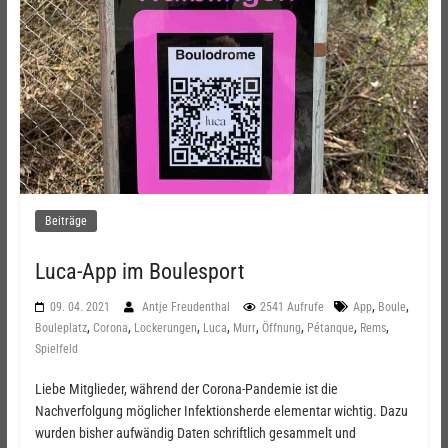
Beiträge
Luca-App im Boulesport
,
,
09. 04. 2021
Antje Freudenthal
2541 Aufrufe
App
Boule
,
,
,
,
,
,
,
,
Bouleplatz
Corona
Lockerungen
Luca
Murr
Öffnung
Pétanque
Rems
Spielfeld
Liebe Mitglieder, während der Corona-Pandemie ist die
Nachverfolgung möglicher Infektionsherde elementar wichtig. Dazu
wurden bisher aufwändig Daten schriftlich gesammelt und