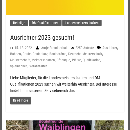
Beiträge
DM-Qualifikationen
Landesmeisterschaften
Ausrichter 2023 gesucht!
,
15. 12. 2022
Antje Freudenthal
2250 Aufrufe
Ausrichter
,
,
,
,
,
Bahnen
Boule
Bouleplatz
Boulodrôme
Deutsche Meisterschaft
,
,
,
,
,
Meisterschaft
Meisterschaften
Pétanque
Plätze
Qualifikation
,
Spielbahnen
Veranstalter
Liebe Mitglieder, für die Landesmeisterschaften und DM-
Qualifikationen 2023 suchen wir weiterhin Ausrichter. Bei Interesse
findet Ihr in unserem Servicebereich das
Read more