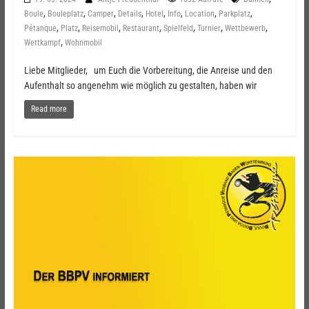
,
,
,
,
,
,
,
,
Boule
Bouleplatz
Camper
Details
Hotel
Info
Location
Parkplatz
,
,
,
,
,
,
,
Pétanque
Platz
Reisemobil
Restaurant
Spielfeld
Turnier
Wettbewerb
,
Wettkampf
Wohnmobil
Liebe Mitglieder, um Euch die Vorbereitung, die Anreise und den
Aufenthalt so angenehm wie möglich zu gestalten, haben wir
Read more