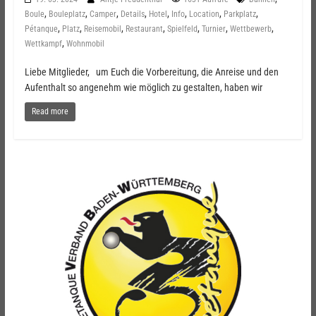
,
,
,
,
,
,
,
,
Boule
Bouleplatz
Camper
Details
Hotel
Info
Location
Parkplatz
,
,
,
,
,
,
,
Pétanque
Platz
Reisemobil
Restaurant
Spielfeld
Turnier
Wettbewerb
,
Wettkampf
Wohnmobil
Liebe Mitglieder, um Euch die Vorbereitung, die Anreise und den
Aufenthalt so angenehm wie möglich zu gestalten, haben wir
Read more