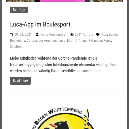
Beiträge
Luca-App im Boulesport
,
,
09. 04. 2021
Antje Freudenthal
2541 Aufrufe
App
Boule
,
,
,
,
,
,
,
,
Bouleplatz
Corona
Lockerungen
Luca
Murr
Öffnung
Pétanque
Rems
Spielfeld
Liebe Mitglieder, während der Corona-Pandemie ist die
Nachverfolgung möglicher Infektionsherde elementar wichtig. Dazu
wurden bisher aufwändig Daten schriftlich gesammelt und
Read more