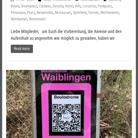
,
,
,
,
,
,
,
,
Boule
Bouleplatz
Camper
Details
Hotel
Info
Location
Parkplatz
,
,
,
,
,
,
,
Pétanque
Platz
Reisemobil
Restaurant
Spielfeld
Turnier
Wettbewerb
,
Wettkampf
Wohnmobil
Liebe Mitglieder, um Euch die Vorbereitung, die Anreise und den
Aufenthalt so angenehm wie möglich zu gestalten, haben wir
Read more