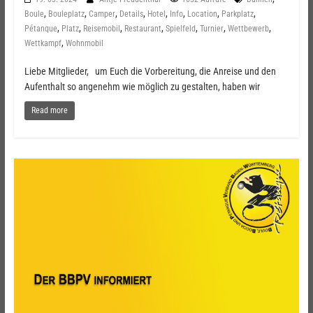
,
,
,
,
,
,
,
,
Boule
Bouleplatz
Camper
Details
Hotel
Info
Location
Parkplatz
,
,
,
,
,
,
,
Pétanque
Platz
Reisemobil
Restaurant
Spielfeld
Turnier
Wettbewerb
,
Wettkampf
Wohnmobil
Liebe Mitglieder, um Euch die Vorbereitung, die Anreise und den
Aufenthalt so angenehm wie möglich zu gestalten, haben wir
Read more