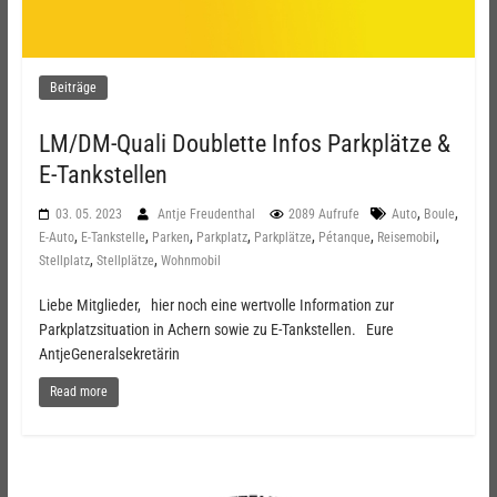
Beiträge
LM/DM-Quali Doublette Infos Parkplätze &
E-Tankstellen
,
,
03. 05. 2023
Antje Freudenthal
2089 Aufrufe
Auto
Boule
,
,
,
,
,
,
,
E-Auto
E-Tankstelle
Parken
Parkplatz
Parkplätze
Pétanque
Reisemobil
,
,
Stellplatz
Stellplätze
Wohnmobil
Liebe Mitglieder, hier noch eine wertvolle Information zur
Parkplatzsituation in Achern sowie zu E-Tankstellen. Eure
AntjeGeneralsekretärin
Read more