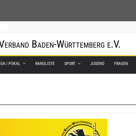
0.
 Verband Baden-Württemberg e.V.
m
IGA / POKAL
RANGLISTE
SPORT
JUGEND
FRAUEN