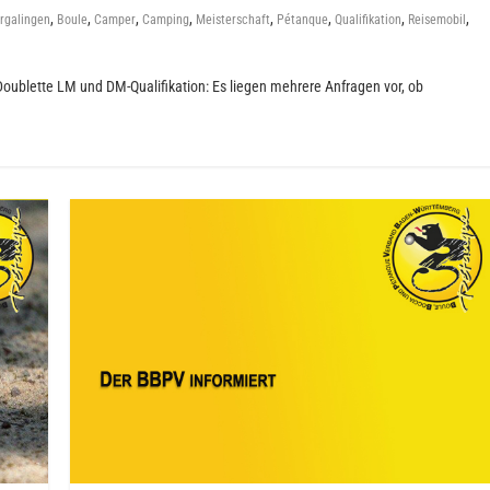
,
,
,
,
,
,
,
,
rgalingen
Boule
Camper
Camping
Meisterschaft
Pétanque
Qualifikation
Reisemobil
oublette LM und DM-Qualifikation: Es liegen mehrere Anfragen vor, ob