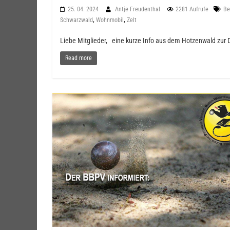
25. 04. 2024
Antje Freudenthal
2281 Aufrufe
Be
,
,
Schwarzwald
Wohnmobil
Zelt
Liebe Mitglieder, eine kurze Info aus dem Hotzenwald zur D
Read more