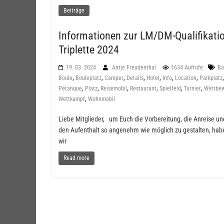
Beiträge
Informationen zur LM/DM-Qualifikati
Triplette 2024
19. 03. 2024
Antje Freudenthal
1634 Aufrufe
Ba
,
,
,
,
,
,
,
,
Boule
Bouleplatz
Camper
Details
Hotel
Info
Location
Parkplatz
,
,
,
,
,
,
Pétanque
Platz
Reisemobil
Restaurant
Spielfeld
Turnier
Wettbe
,
Wettkampf
Wohnmobil
Liebe Mitglieder, um Euch die Vorbereitung, die Anreise un
den Aufenthalt so angenehm wie möglich zu gestalten, hab
wir
Read more