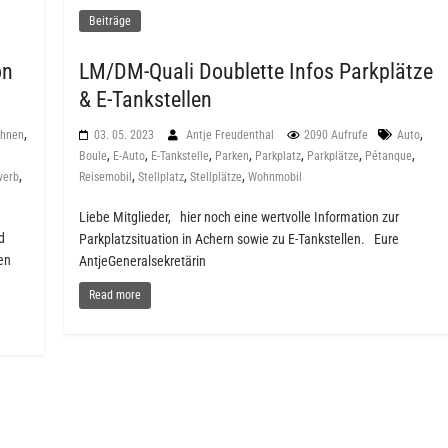
Beiträge
on
LM/DM-Quali Doublette Infos Parkplätze
& E-Tankstellen
,
,
hnen
03. 05. 2023
Antje Freudenthal
2090 Aufrufe
Auto
,
,
,
,
,
,
,
Boule
E-Auto
E-Tankstelle
Parken
Parkplatz
Parkplätze
Pétanque
,
,
,
,
werb
Reisemobil
Stellplatz
Stellplätze
Wohnmobil
Liebe Mitglieder, hier noch eine wertvolle Information zur
d
Parkplatzsituation in Achern sowie zu E-Tankstellen. Eure
en
AntjeGeneralsekretärin
Read more