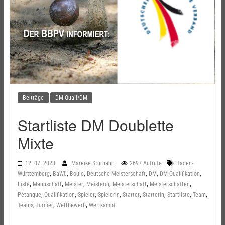
Beiträge
DM-Quali/DM
Startliste DM Doublette
Mixte
12. 07. 2023
Mareike Sturhahn
2697 Aufrufe
Baden-
,
,
,
,
,
,
Württemberg
BaWü
Boule
Deutsche Meisterschaft
DM
DM-Qualifikation
,
,
,
,
,
,
Liste
Mannschaft
Meister
Meisterin
Meisterschaft
Meisterschaften
,
,
,
,
,
,
,
,
Pétanque
Qualifikation
Spieler
Spielerin
Starter
Starterin
Startliste
Team
,
,
,
Teams
Turnier
Wettbewerb
Wettkampf