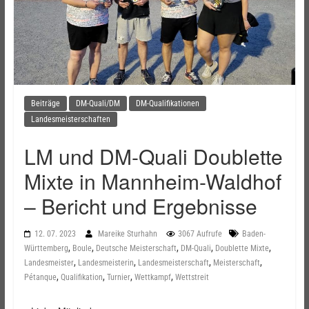
Beiträge
DM-Quali/DM
DM-Qualifikationen
Landesmeisterschaften
LM und DM-Quali Doublette
Mixte in Mannheim-Waldhof
– Bericht und Ergebnisse
12. 07. 2023
Mareike Sturhahn
3067 Aufrufe
Baden-
,
,
,
,
,
Württemberg
Boule
Deutsche Meisterschaft
DM-Quali
Doublette Mixte
,
,
,
,
Landesmeister
Landesmeisterin
Landesmeisterschaft
Meisterschaft
,
,
,
,
Pétanque
Qualifikation
Turnier
Wettkampf
Wettstreit