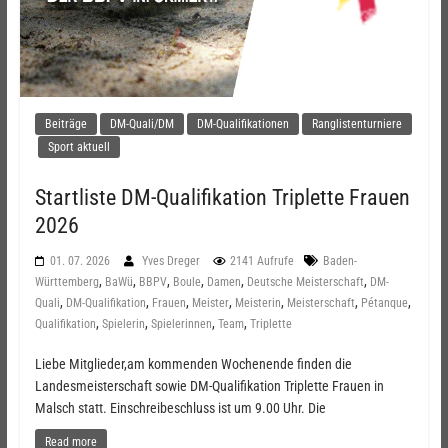
Beiträge
DM-Quali/DM
DM-Qualifikationen
Ranglistenturniere
Sport aktuell
Startliste DM-Qualifikation Triplette Frauen
2026
01. 07. 2026
Yves Dreger
2141 Aufrufe
Baden-
,
,
,
,
,
,
Württemberg
BaWü
BBPV
Boule
Damen
Deutsche Meisterschaft
DM-
,
,
,
,
,
,
,
Quali
DM-Qualifikation
Frauen
Meister
Meisterin
Meisterschaft
Pétanque
,
,
,
,
Qualifikation
Spielerin
Spielerinnen
Team
Triplette
Liebe Mitglieder,am kommenden Wochenende finden die
Landesmeisterschaft sowie DM-Qualifikation Triplette Frauen in
Malsch statt. Einschreibeschluss ist um 9.00 Uhr. Die
Read more