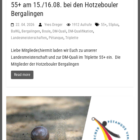
55+ am 15./16.08. bei den Hotzebouler
Bergalingen
,
,
22. 04. 2026
Yves Dreger
1912 Aufrufe
55+
55plus
,
,
,
,
,
BaWü
Bergalingen
Boule
DM-Quali
DM-Qualifikation
,
,
Landesmeisterschaften
Pétanque
Triplette
Liebe Mitglieder,hiermit laden wir Euch zu unserer
Landesmeisterschaft und zur DM-Quali im Triplette 55+ ein. Die
Mitglieder der Hotzebouler Bergalingen
Read more