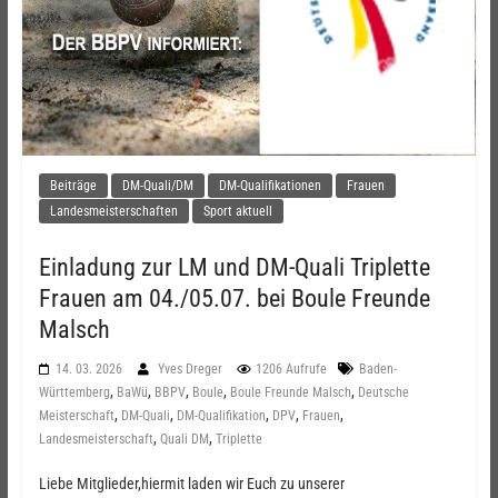
Beiträge
DM-Quali/DM
DM-Qualifikationen
Frauen
Landesmeisterschaften
Sport aktuell
Einladung zur LM und DM-Quali Triplette
Frauen am 04./05.07. bei Boule Freunde
Malsch
14. 03. 2026
Yves Dreger
1206 Aufrufe
Baden-
,
,
,
,
,
Württemberg
BaWü
BBPV
Boule
Boule Freunde Malsch
Deutsche
,
,
,
,
,
Meisterschaft
DM-Quali
DM-Qualifikation
DPV
Frauen
,
,
Landesmeisterschaft
Quali DM
Triplette
Liebe Mitglieder,hiermit laden wir Euch zu unserer