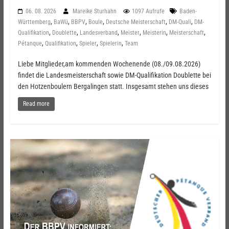
06. 08. 2026
Mareike Sturhahn
1097 Aufrufe
Baden-
,
,
,
,
,
,
Württemberg
BaWü
BBPV
Boule
Deutsche Meisterschaft
DM-Quali
DM-
,
,
,
,
,
,
Qualifikation
Doublette
Landesverband
Meister
Meisterin
Meisterschaft
,
,
,
,
Pétanque
Qualifikation
Spieler
Spielerin
Team
Liebe Mitglieder,am kommenden Wochenende (08./09.08.2026)
findet die Landesmeisterschaft sowie DM-Qualifikation Doublette bei
den Hotzenboulern Bergalingen statt. Insgesamt stehen uns dieses
Read more