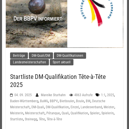
Beiträge
DM-Quali/DM
DM-Qualifikationen
Landesmeisterschaften
Sport aktuell
Startliste DM-Qualifikation Tête-à-Tête
2025
,
,
04. 09. 2025
Mareike Sturhahn
4863 Aufrufe
1:1
2025
,
,
,
,
,
,
Baden-Württemberg
BaWü
BBPV
Bietbouler
Boule
BW
Deutsche
,
,
,
,
,
,
Meisterschaft
DM-Quali
DM-Qualifikation
Einzel
Landesverband
Meister
,
,
,
,
,
,
,
Meisterin
Meisterschaft
Pétanque
Quali
Qualifikation
Spieler
Spielerin
,
,
,
Startliste
Steinegg
Tête
Tête-à-Tête