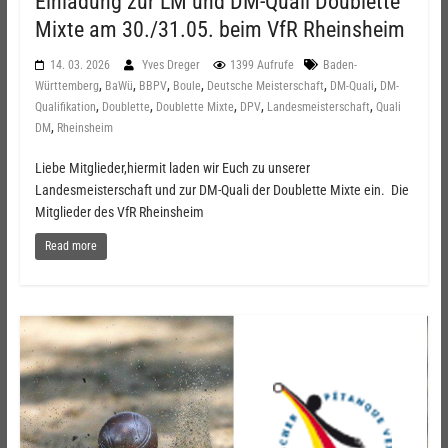
Einladung zur LM und DM-Quali Doublette
Mixte am 30./31.05. beim VfR Rheinsheim
14. 03. 2026
Yves Dreger
1399 Aufrufe
Baden-
,
,
,
,
,
,
Württemberg
BaWü
BBPV
Boule
Deutsche Meisterschaft
DM-Quali
DM-
,
,
,
,
,
Qualifikation
Doublette
Doublette Mixte
DPV
Landesmeisterschaft
Quali
,
DM
Rheinsheim
Liebe Mitglieder,hiermit laden wir Euch zu unserer
Landesmeisterschaft und zur DM-Quali der Doublette Mixte ein. Die
Mitglieder des VfR Rheinsheim
Read more