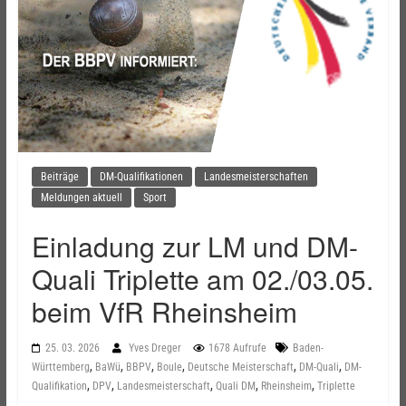
Beiträge
DM-Qualifikationen
Landesmeisterschaften
Meldungen aktuell
Sport
Einladung zur LM und DM-
Quali Triplette am 02./03.05.
beim VfR Rheinsheim
25. 03. 2026
Yves Dreger
1678 Aufrufe
Baden-
,
,
,
,
,
,
Württemberg
BaWü
BBPV
Boule
Deutsche Meisterschaft
DM-Quali
DM-
,
,
,
,
,
Qualifikation
DPV
Landesmeisterschaft
Quali DM
Rheinsheim
Triplette