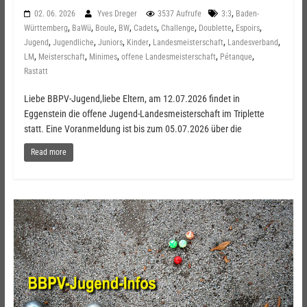
,
02. 06. 2026
Yves Dreger
3537 Aufrufe
3:3
Baden-
,
,
,
,
,
,
,
,
Württemberg
BaWü
Boule
BW
Cadets
Challenge
Doublette
Espoirs
,
,
,
,
,
,
Jugend
Jugendliche
Juniors
Kinder
Landesmeisterschaft
Landesverband
,
,
,
,
,
LM
Meisterschaft
Minimes
offene Landesmeisterschaft
Pétanque
Rastatt
Liebe BBPV-Jugend,liebe Eltern, am 12.07.2026 findet in
Eggenstein die offene Jugend-Landesmeisterschaft im Triplette
statt. Eine Voranmeldung ist bis zum 05.07.2026 über die
Read more