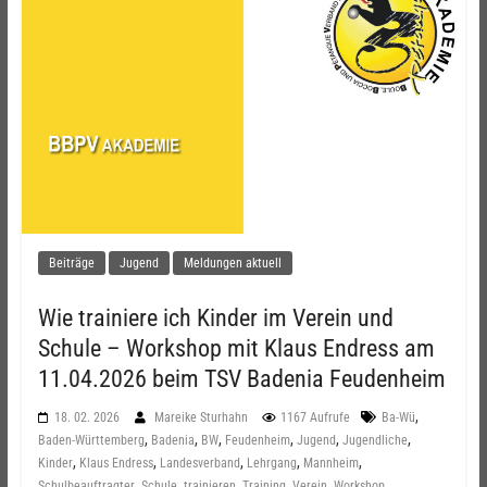
Beiträge
Jugend
Meldungen aktuell
Wie trainiere ich Kinder im Verein und
Schule – Workshop mit Klaus Endress am
11.04.2026 beim TSV Badenia Feudenheim
,
18. 02. 2026
Mareike Sturhahn
1167 Aufrufe
Ba-Wü
,
,
,
,
,
,
Baden-Württemberg
Badenia
BW
Feudenheim
Jugend
Jugendliche
,
,
,
,
,
Kinder
Klaus Endress
Landesverband
Lehrgang
Mannheim
,
,
,
,
,
Schulbeauftragter
Schule
trainieren
Training
Verein
Workshop