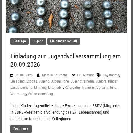
Beiträge
Jugend
Meldungen aktuell
Einladung zur Jugendvollversammlung am
20.09.2026
,
,
06. 08. 2026
Mareike Sturhahn
171 Aufrufe
BW
Cadets
,
,
,
,
,
,
,
Einladung
Espoirs
Jugend
Jugendliche
Jugendtrainerin
Juniors
Kinder
,
,
,
,
,
,
Landesverband
Minimes
Mitglieder
Referentin
Trainerin
Versammlung
,
Vertretung
Vollversammlung
Liebe Kinder, Jugendliche, junge Erwachsene des BBPV (Mitglieder
in BBPV-Vereinen bis Vollendung des 27. Lebensjahres) und
engagierte Kollegen und Kolleginnen
Read more