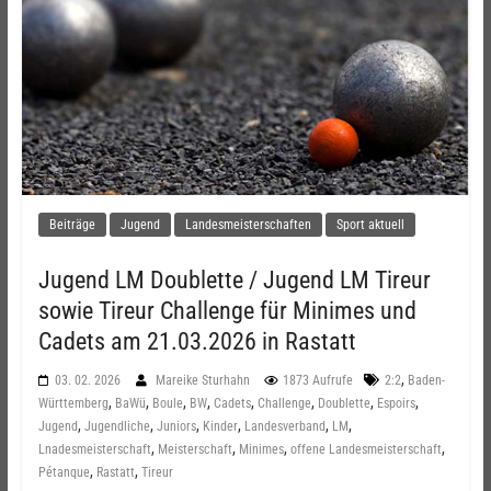
Beiträge
Jugend
Landesmeisterschaften
Sport aktuell
Jugend LM Doublette / Jugend LM Tireur
sowie Tireur Challenge für Minimes und
Cadets am 21.03.2026 in Rastatt
,
03. 02. 2026
Mareike Sturhahn
1873 Aufrufe
2:2
Baden-
,
,
,
,
,
,
,
,
Württemberg
BaWü
Boule
BW
Cadets
Challenge
Doublette
Espoirs
,
,
,
,
,
,
Jugend
Jugendliche
Juniors
Kinder
Landesverband
LM
,
,
,
,
Lnadesmeisterschaft
Meisterschaft
Minimes
offene Landesmeisterschaft
,
,
Pétanque
Rastatt
Tireur