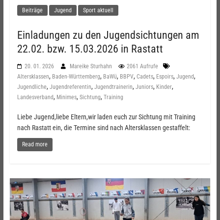
Beiträge
Jugend
Sport aktuell
Einladungen zu den Jugendsichtungen am
22.02. bzw. 15.03.2026 in Rastatt
20. 01. 2026
Mareike Sturhahn
2061 Aufrufe
,
,
,
,
,
,
,
Altersklassen
Baden-Württemberg
BaWü
BBPV
Cadets
Espoirs
Jugend
,
,
,
,
,
Jugendliche
Jugendreferentin
Jugendtrainerin
Juniors
Kinder
,
,
,
Landesverband
Minimes
Sichtung
Training
Liebe Jugend,liebe Eltern,wir laden euch zur Sichtung mit Training
nach Rastatt ein, die Termine sind nach Altersklassen gestaffelt:
Read more