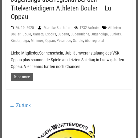
Titelverteidigern Athleten Bouler – Lu
Oppau
26. 10. 2025
Mareike Sturhahn
1732 Aufrufe
Athleten
,
,
,
,
,
,
,
,
Bouler
Boule
Cadets
Espoirs
Jugend
Jugendliche
Jugendliga
Juniors
,
,
,
,
,
,
Kinder
Liga
Minimes
Oppau
Pétanque
Schule
überregional
Liebe Mitglieder,Sonnenschein, Jubiläumveranstaltung des VSK
Oppau plus spannende Spiele am letzten Spieltag in Ludwigshafen
Oppau. Vier Teams hatten noch Chancen
Read more
← Zurück