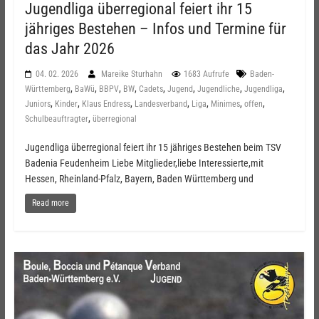
Jugendliga überregional feiert ihr 15
jähriges Bestehen – Infos und Termine für
das Jahr 2026
04. 02. 2026
Mareike Sturhahn
1683 Aufrufe
Baden-
,
,
,
,
,
,
,
,
Württemberg
BaWü
BBPV
BW
Cadets
Jugend
Jugendliche
Jugendliga
,
,
,
,
,
,
,
Juniors
Kinder
Klaus Endress
Landesverband
Liga
Minimes
offen
,
Schulbeauftragter
überregional
Jugendliga überregional feiert ihr 15 jähriges Bestehen beim TSV
Badenia Feudenheim Liebe Mitglieder,liebe Interessierte,mit
Hessen, Rheinland-Pfalz, Bayern, Baden Württemberg und
Read more