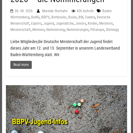
06. 08. 2026
Mareike Sturhahn
426 Aufrufe
Baden-
,
,
,
,
,
,
,
Württemberg
BaWü
BBPV
Bietbouler
Boule
BW
Cadets
Deutsche
,
,
,
,
,
,
,
Meiserschaft
Espoirs
Jugend
Jugendliche
Juniors
Kinder
Meisterin
,
,
,
,
,
Meisterschaft
Minimes
Nominierung
Nominierungen
Pétanque
Steinegg
Liebe Mitglieder,die Deutsche Meisterschaft der Jugend findet
dieses Jahr am 12. und 13. September in unserem Landesverband
Baden-Württemberg statt. Wir
Read more