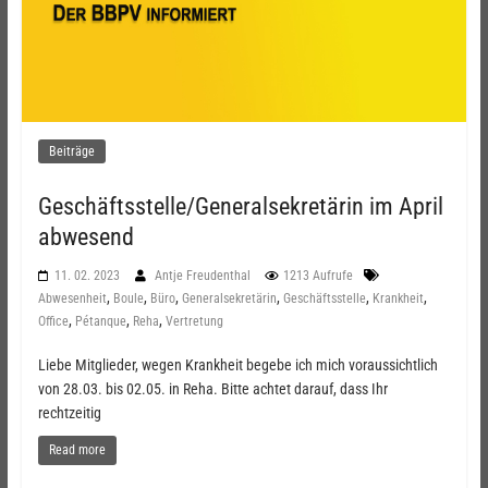
Beiträge
Geschäftsstelle/Generalsekretärin im April
abwesend
11. 02. 2023
Antje Freudenthal
1213 Aufrufe
,
,
,
,
,
,
Abwesenheit
Boule
Büro
Generalsekretärin
Geschäftsstelle
Krankheit
,
,
,
Office
Pétanque
Reha
Vertretung
Liebe Mitglieder, wegen Krankheit begebe ich mich voraussichtlich
von 28.03. bis 02.05. in Reha. Bitte achtet darauf, dass Ihr
rechtzeitig
Read more