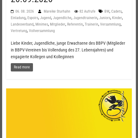
,
,
06. 08. 2026
Mareike Sturhahn
82 Aufrufe
BW
Cadets
,
,
,
,
,
,
,
Einladung
Espoirs
Jugend
Jugendliche
Jugendtrainerin
Juniors
Kinder
,
,
,
,
,
,
Landesverband
Minimes
Mitglieder
Referentin
Trainerin
Versammlung
,
Vertretung
Vollversammlung
Liebe Kinder, Jugendliche, junge Erwachsene des BBPV (Mitglieder
in BBPV-Vereinen bis Vollendung des 27. Lebensjahres) und
engagierte Kollegen und Kolleginnen
Read more