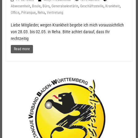
,
,
,
,
,
,
Abwesenheit
Boule
Büro
Generalsekretärin
Geschäftsstelle
Krankheit
,
,
,
Office
Pétanque
Reha
Vertretung
Liebe Mitglieder, wegen Krankheit begebe ich mich voraussichtlich
von 28.03. bis 02.05. in Reha. Bitte achtet darauf, dass Ihr
rechtzeitig
Read more