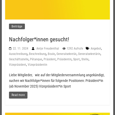
Beiträge
Nachfolger*innen gesucht!
,
22. 11. 2024
Antje Freudenthal
1292 Aufrufe
Angebot
,
,
,
,
,
Ausschreibung
Beschreibung
Boule
Generalsekretär
Generalsekretärin
,
,
,
,
,
,
Geschäftsstelle
Pétanque
Präsident
Präsidentin
Sport
Stelle
,
Vizepräsident
Vizepräsidentin
Liebe Mitglieder, wie auf der Mitgliederversammlung angekündigt,
suchen wir Nachfolger*innen für folgende Positionen: Präsident*in
(ab November 2025) Vizepräsident*in Sport
Read more