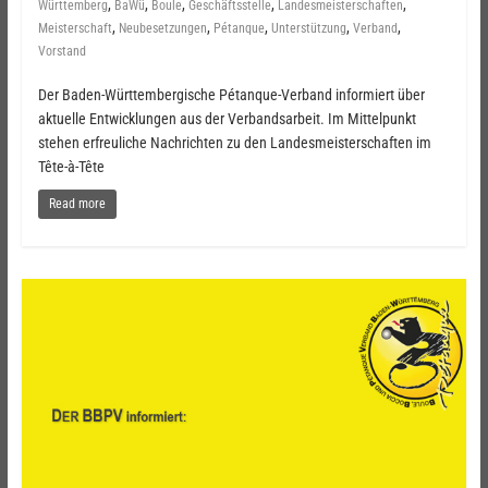
,
,
,
,
,
Württemberg
BaWü
Boule
Geschäftsstelle
Landesmeisterschaften
,
,
,
,
,
Meisterschaft
Neubesetzungen
Pétanque
Unterstützung
Verband
Vorstand
Der Baden-Württembergische Pétanque-Verband informiert über
aktuelle Entwicklungen aus der Verbandsarbeit. Im Mittelpunkt
stehen erfreuliche Nachrichten zu den Landesmeisterschaften im
Tête-à-Tête
Read more