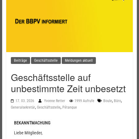
Beiträge
Geschäftsstelle
Meldungen aktuell
Geschäftsstelle auf
unbestimmte Zeit unbesetzt
,
,
17. 03. 2026
Yvonne Retter
1999 Aufrufe
Boule
Büro
,
,
Generalsekretär
Geschäftsstelle
Pétanque
BEKANNTMACHUNG
Liebe Mitglieder,