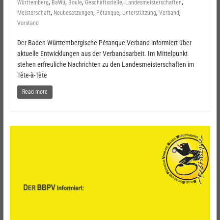
,
,
,
,
,
Württemberg
BaWü
Boule
Geschäftsstelle
Landesmeisterschaften
,
,
,
,
,
Meisterschaft
Neubesetzungen
Pétanque
Unterstützung
Verband
Vorstand
Der Baden-Württembergische Pétanque-Verband informiert über
aktuelle Entwicklungen aus der Verbandsarbeit. Im Mittelpunkt
stehen erfreuliche Nachrichten zu den Landesmeisterschaften im
Tête-à-Tête
Read more