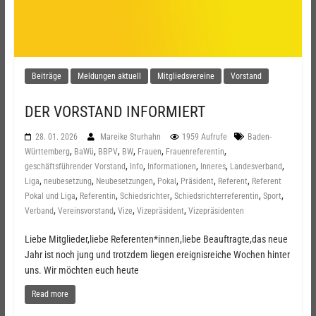
Beiträge
Meldungen aktuell
Mitgliedsvereine
Vorstand
DER VORSTAND INFORMIERT
28. 01. 2026
Mareike Sturhahn
1959 Aufrufe
Baden-
,
,
,
,
,
,
Württemberg
BaWü
BBPV
BW
Frauen
Frauenreferentin
,
,
,
,
,
geschäftsführender Vorstand
Info
Informationen
Inneres
Landesverband
,
,
,
,
,
,
Liga
neubesetzung
Neubesetzungen
Pokal
Präsident
Referent
Referent
,
,
,
,
,
Pokal und Liga
Referentin
Schiedsrichter
Schiedsrichterreferentin
Sport
,
,
,
,
Verband
Vereinsvorstand
Vize
Vizepräsident
Vizepräsidenten
Liebe Mitglieder,liebe Referenten*innen,liebe Beauftragte,das neue
Jahr ist noch jung und trotzdem liegen ereignisreiche Wochen hinter
uns. Wir möchten euch heute
Read more