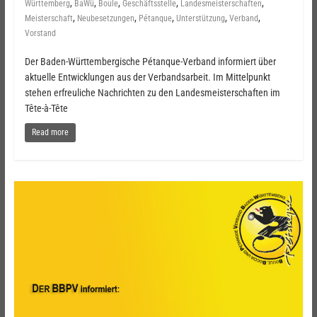
,
,
,
,
,
Württemberg
BaWü
Boule
Geschäftsstelle
Landesmeisterschaften
,
,
,
,
,
Meisterschaft
Neubesetzungen
Pétanque
Unterstützung
Verband
Vorstand
Der Baden-Württembergische Pétanque-Verband informiert über
aktuelle Entwicklungen aus der Verbandsarbeit. Im Mittelpunkt
stehen erfreuliche Nachrichten zu den Landesmeisterschaften im
Tête-à-Tête
Read more