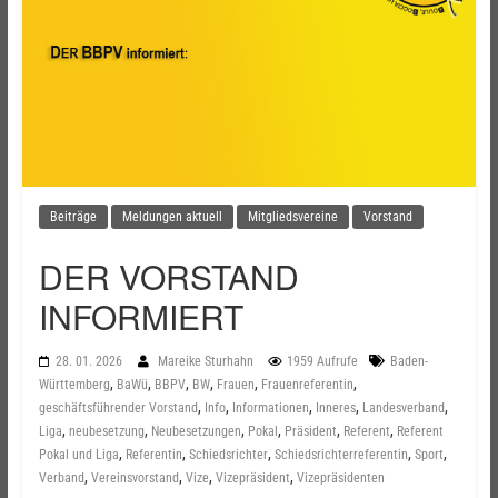
Beiträge
Meldungen aktuell
Mitgliedsvereine
Vorstand
DER VORSTAND
INFORMIERT
28. 01. 2026
Mareike Sturhahn
1959 Aufrufe
Baden-
,
,
,
,
,
,
Württemberg
BaWü
BBPV
BW
Frauen
Frauenreferentin
,
,
,
,
,
geschäftsführender Vorstand
Info
Informationen
Inneres
Landesverband
,
,
,
,
,
,
Liga
neubesetzung
Neubesetzungen
Pokal
Präsident
Referent
Referent
,
,
,
,
,
Pokal und Liga
Referentin
Schiedsrichter
Schiedsrichterreferentin
Sport
,
,
,
,
Verband
Vereinsvorstand
Vize
Vizepräsident
Vizepräsidenten