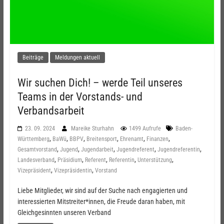
Beiträge
Meldungen aktuell
Wir suchen Dich! – werde Teil unseres
Teams in der Vorstands- und
Verbandsarbeit
23. 09. 2024
Mareike Sturhahn
1499 Aufrufe
Baden-
,
,
,
,
,
,
Württemberg
BaWü
BBPV
Breitensport
Ehrenamt
Finanzen
,
,
,
,
,
Gesamtvorstand
Jugend
Jugendarbeit
Jugendreferent
Jugendreferentin
,
,
,
,
,
Landesverband
Präsidium
Referent
Referentin
Unterstützung
,
,
Vizepräsident
Vizepräsidentin
Vorstand
Liebe Mitglieder, wir sind auf der Suche nach engagierten und
interessierten Mitstreiter*innen, die Freude daran haben, mit
Gleichgesinnten unseren Verband