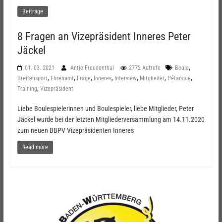
Beiträge
8 Fragen an Vizepräsident Inneres Peter
Jäckel
,
01. 03. 2021
Antje Freudenthal
2772 Aufrufe
Boule
,
,
,
,
,
,
,
Breitensport
Ehrenamt
Frage
Inneres
Interview
Mitglieder
Pétanque
,
Training
Vizepräsident
Liebe Boulespielerinnen und Boulespieler, liebe Mitglieder, Peter
Jäckel wurde bei der letzten Mitgliederversammlung am 14.11.2020
zum neuen BBPV Vizepräsidenten Inneres
Read more