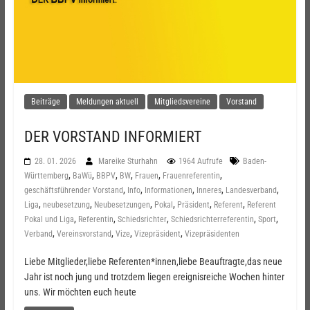
Beiträge
Meldungen aktuell
Mitgliedsvereine
Vorstand
DER VORSTAND INFORMIERT
28. 01. 2026
Mareike Sturhahn
1964 Aufrufe
Baden-
,
,
,
,
,
,
Württemberg
BaWü
BBPV
BW
Frauen
Frauenreferentin
,
,
,
,
,
geschäftsführender Vorstand
Info
Informationen
Inneres
Landesverband
,
,
,
,
,
,
Liga
neubesetzung
Neubesetzungen
Pokal
Präsident
Referent
Referent
,
,
,
,
,
Pokal und Liga
Referentin
Schiedsrichter
Schiedsrichterreferentin
Sport
,
,
,
,
Verband
Vereinsvorstand
Vize
Vizepräsident
Vizepräsidenten
Liebe Mitglieder,liebe Referenten*innen,liebe Beauftragte,das neue
Jahr ist noch jung und trotzdem liegen ereignisreiche Wochen hinter
uns. Wir möchten euch heute