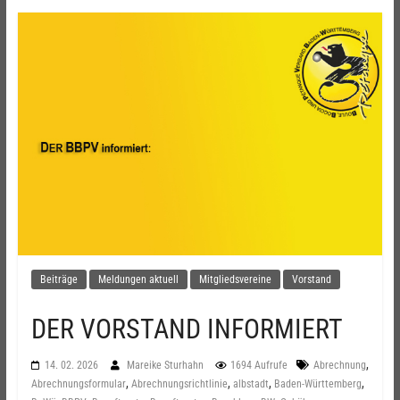
Beiträge
Meldungen aktuell
Mitgliedsvereine
Vorstand
DER VORSTAND INFORMIERT
,
14. 02. 2026
Mareike Sturhahn
1694 Aufrufe
Abrechnung
,
,
,
,
Abrechnungsformular
Abrechnungsrichtlinie
albstadt
Baden-Württemberg