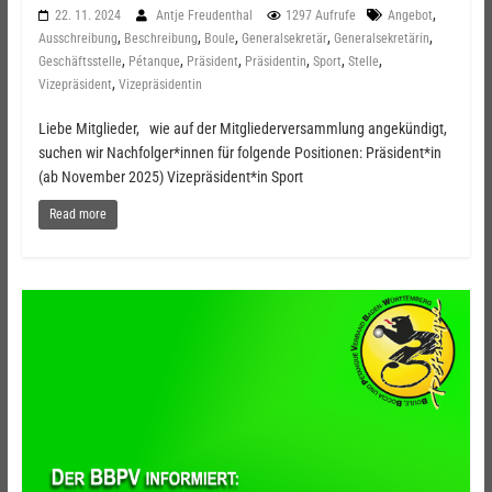
,
22. 11. 2024
Antje Freudenthal
1297 Aufrufe
Angebot
,
,
,
,
,
Ausschreibung
Beschreibung
Boule
Generalsekretär
Generalsekretärin
,
,
,
,
,
,
Geschäftsstelle
Pétanque
Präsident
Präsidentin
Sport
Stelle
,
Vizepräsident
Vizepräsidentin
Liebe Mitglieder, wie auf der Mitgliederversammlung angekündigt,
suchen wir Nachfolger*innen für folgende Positionen: Präsident*in
(ab November 2025) Vizepräsident*in Sport
Read more