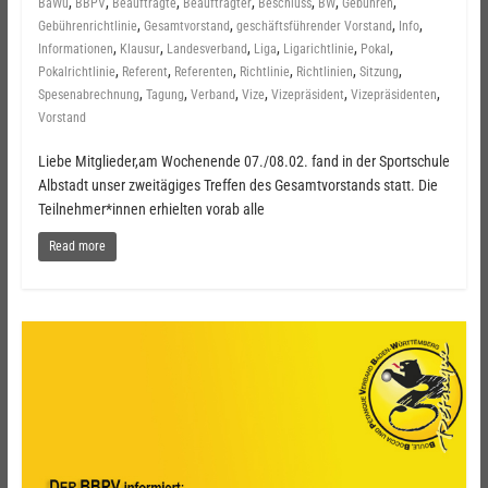
,
,
,
,
,
,
,
BaWü
BBPV
Beauftragte
Beauftragter
Beschluss
BW
Gebühren
,
,
,
,
Gebührenrichtlinie
Gesamtvorstand
geschäftsführender Vorstand
Info
,
,
,
,
,
,
Informationen
Klausur
Landesverband
Liga
Ligarichtlinie
Pokal
,
,
,
,
,
,
Pokalrichtlinie
Referent
Referenten
Richtlinie
Richtlinien
Sitzung
,
,
,
,
,
,
Spesenabrechnung
Tagung
Verband
Vize
Vizepräsident
Vizepräsidenten
Vorstand
Liebe Mitglieder,am Wochenende 07./08.02. fand in der Sportschule
Albstadt unser zweitägiges Treffen des Gesamtvorstands statt. Die
Teilnehmer*innen erhielten vorab alle
Read more