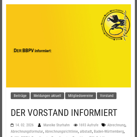
Beiträge
Meldungen aktuell
Mitgliedsvereine
Vorstand
DER VORSTAND INFORMIERT
,
14. 02. 2026
Mareike Sturhahn
1693 Aufrufe
Abrechnung
,
,
,
,
Abrechnungsformular
Abrechnungsrichtlinie
albstadt
Baden-Württemberg