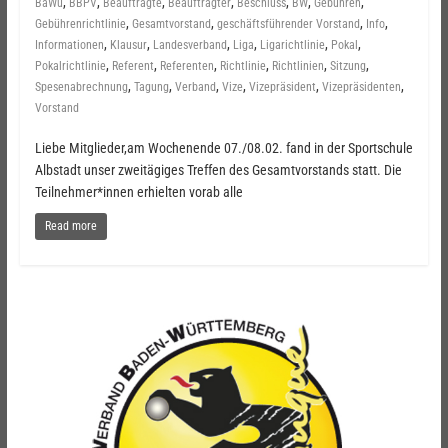
,
,
,
,
,
,
,
BaWü
BBPV
Beauftragte
Beauftragter
Beschluss
BW
Gebühren
,
,
,
,
Gebührenrichtlinie
Gesamtvorstand
geschäftsführender Vorstand
Info
,
,
,
,
,
,
Informationen
Klausur
Landesverband
Liga
Ligarichtlinie
Pokal
,
,
,
,
,
,
Pokalrichtlinie
Referent
Referenten
Richtlinie
Richtlinien
Sitzung
,
,
,
,
,
,
Spesenabrechnung
Tagung
Verband
Vize
Vizepräsident
Vizepräsidenten
Vorstand
Liebe Mitglieder,am Wochenende 07./08.02. fand in der Sportschule
Albstadt unser zweitägiges Treffen des Gesamtvorstands statt. Die
Teilnehmer*innen erhielten vorab alle
Read more