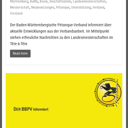
,
,
,
,
,
Württemberg
BaWü
Boule
Geschäftsstelle
Landesmeisterschaften
,
,
,
,
,
Meisterschaft
Neubesetzungen
Pétanque
Unterstützung
Verband
Vorstand
Der Baden-Württembergische Pétanque-Verband informiert über
aktuelle Entwicklungen aus der Verbandsarbeit. Im Mittelpunkt
stehen erfreuliche Nachrichten zu den Landesmeisterschaften im
Tête-à-Tête
Read more