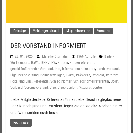
Beiträge
Meldungen aktuell
Mitgliedsvereine
Vorstand
DER VORSTAND INFORMIERT
28. 01. 2026
Mareike Sturhahn
1960 Aufrufe
Baden-
,
,
,
,
,
,
Württemberg
BaWü
BBPV
BW
Frauen
Frauenreferentin
,
,
,
,
,
geschäftsführender Vorstand
Info
Informationen
Inneres
Landesverband
,
,
,
,
,
,
Liga
neubesetzung
Neubesetzungen
Pokal
Präsident
Referent
Referent
,
,
,
,
,
Pokal und Liga
Referentin
Schiedsrichter
Schiedsrichterreferentin
Sport
,
,
,
,
Verband
Vereinsvorstand
Vize
Vizepräsident
Vizepräsidenten
Liebe Mitglieder,liebe Referenten*innen,liebe Beauftragte,das neue
Jahr ist noch jung und trotzdem liegen ereignisreiche Wochen hinter
uns. Wir möchten euch heute
Read more