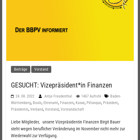
Beiträge
Vorstand
GESUCHT: Vizepräsident*in Finanzen
24. 08. 2022
Antje Freudenthal
1467 Aufrufe
Baden-
,
,
,
,
,
,
,
Württemberg
Boule
Ehrenamt
Finanzen
Kasse
Pétanque
Präsident
,
,
,
Präsidentin
Verband
Vorstand
Vorstandschaft
Liebe Mitglieder, unsere Vizepräsidentin Finanzen Birgit Bauer
steht wegen beruflicher Veränderung im November nicht mehr zur
Wiederwahl zur Verfügung.