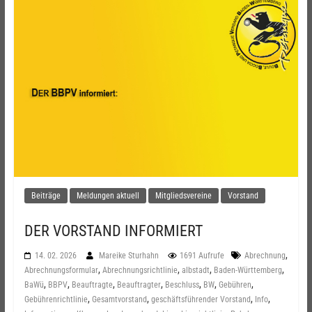
Beiträge
Meldungen aktuell
Mitgliedsvereine
Vorstand
DER VORSTAND INFORMIERT
,
14. 02. 2026
Mareike Sturhahn
1691 Aufrufe
Abrechnung
,
,
,
,
Abrechnungsformular
Abrechnungsrichtlinie
albstadt
Baden-Württemberg
,
,
,
,
,
,
,
BaWü
BBPV
Beauftragte
Beauftragter
Beschluss
BW
Gebühren
,
,
,
,
Gebührenrichtlinie
Gesamtvorstand
geschäftsführender Vorstand
Info