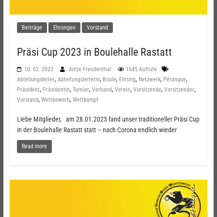
Beiträge
Ehrungen
Vorstand
Präsi Cup 2023 in Boulehalle Rastatt
10. 02. 2023
Antje Freudenthal
1645 Aufrufe
,
,
,
,
,
,
Abteilungsleiter
Abteilungsleiterin
Boule
Ehrung
Netzwerk
Pétanque
,
,
,
,
,
,
,
Präsident
Präsidentin
Turnier
Verband
Verein
Vorsitzende
Vorsitzender
,
,
Vorstand
Wettbewerb
Wettkampf
Liebe Mitglieder, am 28.01.2023 fand unser traditioneller Präsi Cup
in der Boulehalle Rastatt statt – nach Corona endlich wieder
Read more