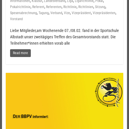
,
,
,
,
,
,
Informationen
Klausur
Landesverband
Liga
Ligarichtlinie
Pokal
,
,
,
,
,
,
Pokalrichtlinie
Referent
Referenten
Richtlinie
Richtlinien
Sitzung
,
,
,
,
,
,
Spesenabrechnung
Tagung
Verband
Vize
Vizepräsident
Vizepräsidenten
Vorstand
Liebe Mitglieder,am Wochenende 07./08.02. fand in der Sportschule
Albstadt unser zweitägiges Treffen des Gesamtvorstands statt. Die
Teilnehmer*innen erhielten vorab alle
Read more