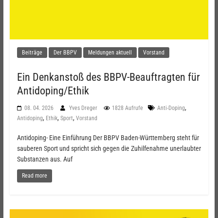
Beiträge
Der BBPV
Meldungen aktuell
Vorstand
Ein Denkanstoß des BBPV-Beauftragten für
Antidoping/Ethik
,
08. 04. 2026
Yves Dreger
1828 Aufrufe
Anti-Doping
,
,
,
Antidoping
Ethik
Sport
Vorstand
Antidoping- Eine Einführung Der BBPV Baden-Württemberg steht für
sauberen Sport und spricht sich gegen die Zuhilfenahme unerlaubter
Substanzen aus. Auf
Read more