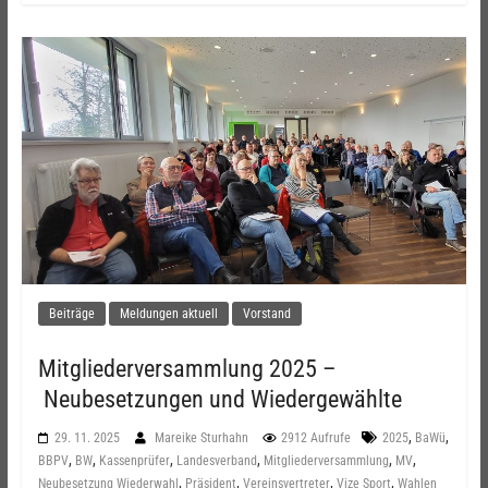
Beiträge
Meldungen aktuell
Vorstand
Mitgliederversammlung 2025 –
Neubesetzungen und Wiedergewählte
,
,
29. 11. 2025
Mareike Sturhahn
2912 Aufrufe
2025
BaWü
,
,
,
,
,
,
BBPV
BW
Kassenprüfer
Landesverband
Mitgliederversammlung
MV
,
,
,
,
Neubesetzung Wiederwahl
Präsident
Vereinsvertreter
Vize Sport
Wahlen