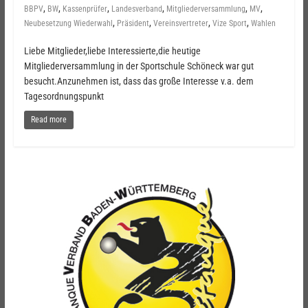
,
,
,
,
,
,
BBPV
BW
Kassenprüfer
Landesverband
Mitgliederversammlung
MV
,
,
,
,
Neubesetzung Wiederwahl
Präsident
Vereinsvertreter
Vize Sport
Wahlen
Liebe Mitglieder,liebe Interessierte,die heutige
Mitgliederversammlung in der Sportschule Schöneck war gut
besucht.Anzunehmen ist, dass das große Interesse v.a. dem
Tagesordnungspunkt
Read more