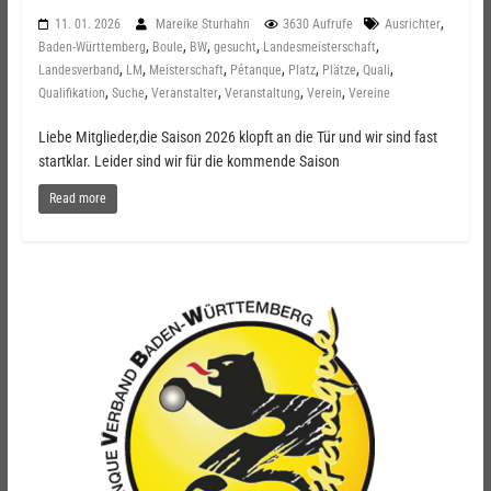
,
11. 01. 2026
Mareike Sturhahn
3630 Aufrufe
Ausrichter
,
,
,
,
,
Baden-Württemberg
Boule
BW
gesucht
Landesmeisterschaft
,
,
,
,
,
,
,
Landesverband
LM
Meisterschaft
Pétanque
Platz
Plätze
Quali
,
,
,
,
,
Qualifikation
Suche
Veranstalter
Veranstaltung
Verein
Vereine
Liebe Mitglieder,die Saison 2026 klopft an die Tür und wir sind fast
startklar. Leider sind wir für die kommende Saison
Read more