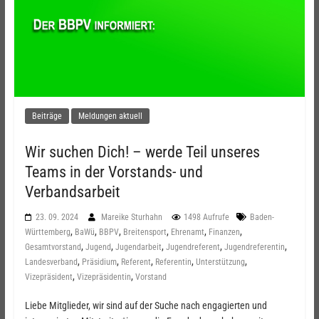
Beiträge
Meldungen aktuell
Wir suchen Dich! – werde Teil unseres
Teams in der Vorstands- und
Verbandsarbeit
23. 09. 2024
Mareike Sturhahn
1498 Aufrufe
Baden-
,
,
,
,
,
,
Württemberg
BaWü
BBPV
Breitensport
Ehrenamt
Finanzen
,
,
,
,
,
Gesamtvorstand
Jugend
Jugendarbeit
Jugendreferent
Jugendreferentin
,
,
,
,
,
Landesverband
Präsidium
Referent
Referentin
Unterstützung
,
,
Vizepräsident
Vizepräsidentin
Vorstand
Liebe Mitglieder, wir sind auf der Suche nach engagierten und