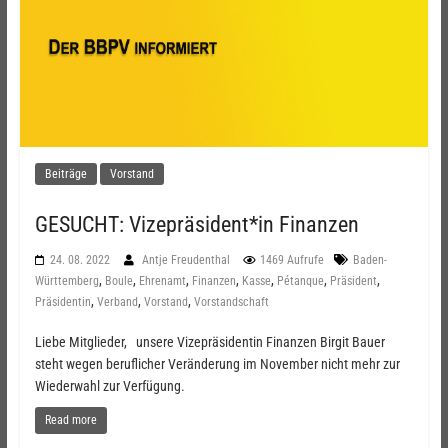
Beiträge
Vorstand
GESUCHT: Vizepräsident*in Finanzen
24. 08. 2022
Antje Freudenthal
1469 Aufrufe
Baden-
,
,
,
,
,
,
,
Württemberg
Boule
Ehrenamt
Finanzen
Kasse
Pétanque
Präsident
,
,
,
Präsidentin
Verband
Vorstand
Vorstandschaft
Liebe Mitglieder, unsere Vizepräsidentin Finanzen Birgit Bauer
steht wegen beruflicher Veränderung im November nicht mehr zur
Wiederwahl zur Verfügung.
Read more