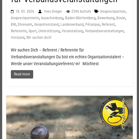
,
18. 05. 2026
Yves Dreger
2594 Aufrufe
Ansprechpartner
,
,
,
,
,
Ansprechpartnerin
Ausschreibung
Baden-Württemberg
Bewerbung
Boule
,
,
,
,
,
,
BW
Ehrenamt
Gesamtvorstand
Landesverband
Pétanque
Referent
,
,
,
,
,
Referentin
Sport
Unterstützung
Veranstaltung
Verbandsveranstaltungen
,
Vorstand
Wir suchen dich!
Wir suchen Dich – Referent / Referentin für
Verbandsveranstaltungen Du bist ein echtes Organisationstalent –
Werde unser Veranstaltungsreferent/-in! Möchtest
Read more