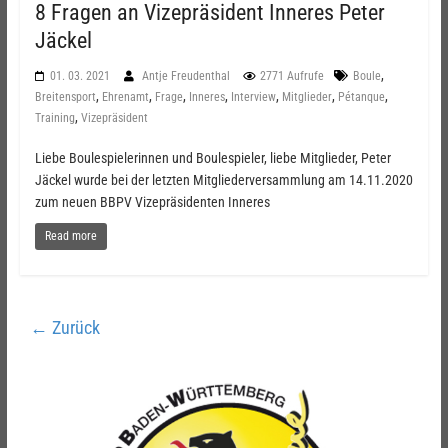
8 Fragen an Vizepräsident Inneres Peter
Jäckel
,
01. 03. 2021
Antje Freudenthal
2771 Aufrufe
Boule
,
,
,
,
,
,
,
Breitensport
Ehrenamt
Frage
Inneres
Interview
Mitglieder
Pétanque
,
Training
Vizepräsident
Liebe Boulespielerinnen und Boulespieler, liebe Mitglieder, Peter
Jäckel wurde bei der letzten Mitgliederversammlung am 14.11.2020
zum neuen BBPV Vizepräsidenten Inneres
Read more
← Zurück