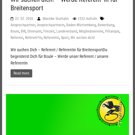
Breitensport
23. 02. 2026
Mareike Sturhahn
1532 Aufrufe
,
,
,
,
Ansprechpartner
Ansprechpartnerin
Baden-Württemberg
Bewerbung
,
,
,
,
,
,
,
Boule
BW
Ehrenamt
Freizeit
Landeverband
Mitgliedsvereine
Pétanque
,
,
,
,
Referent
Referent*in
Referentin
Sport
Wir suchen dich!
Wir suchen Dich – Referent / Referentin für BreitensportDu
begeisterst Dich für Boule – Werde unser Referent / unsere
Referentin
Read more