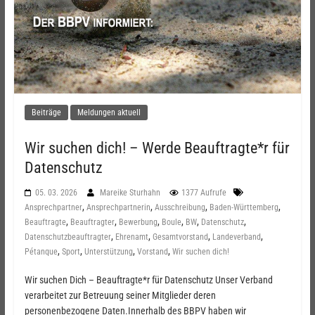
Beiträge
Meldungen aktuell
Wir suchen dich! – Werde Beauftragte*r für
Datenschutz
05. 03. 2026
Mareike Sturhahn
1377 Aufrufe
,
,
,
,
Ansprechpartner
Ansprechpartnerin
Ausschreibung
Baden-Württemberg
,
,
,
,
,
,
Beauftragte
Beauftragter
Bewerbung
Boule
BW
Datenschutz
,
,
,
,
Datenschutzbeauftragter
Ehrenamt
Gesamtvorstand
Landeverband
,
,
,
,
Pétanque
Sport
Unterstützung
Vorstand
Wir suchen dich!
Wir suchen Dich – Beauftragte*r für Datenschutz Unser Verband
verarbeitet zur Betreuung seiner Mitglieder deren
personenbezogene Daten.Innerhalb des BBPV haben wir