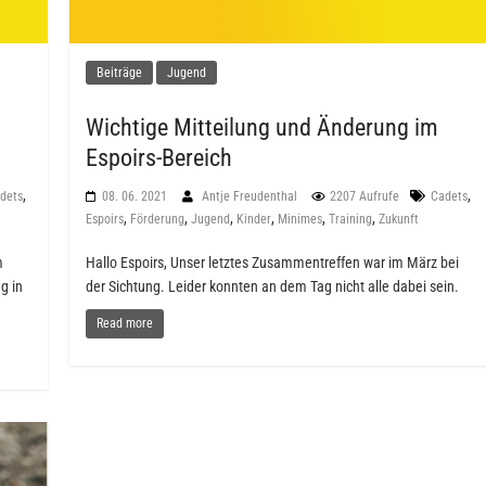
Beiträge
Jugend
Wichtige Mitteilung und Änderung im
Espoirs-Bereich
,
,
dets
08. 06. 2021
Antje Freudenthal
2207 Aufrufe
Cadets
,
,
,
,
,
,
Espoirs
Förderung
Jugend
Kinder
Minimes
Training
Zukunft
m
Hallo Espoirs, Unser letztes Zusammentreffen war im März bei
g in
der Sichtung. Leider konnten an dem Tag nicht alle dabei sein.
Read more