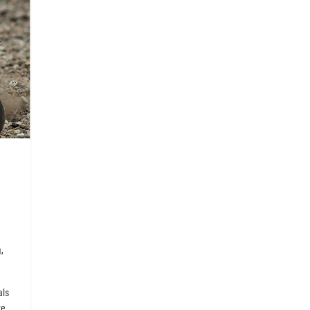
,
g
als
te