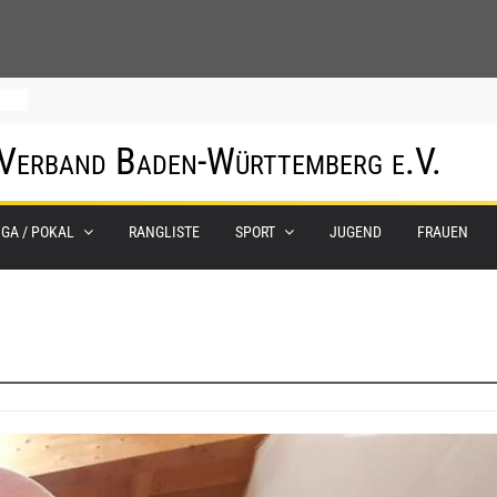
hof
 Verband Baden-Württemberg e.V.
um
IGA / POKAL
RANGLISTE
SPORT
JUGEND
FRAUEN