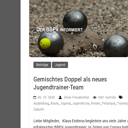
Beiträge
Jugend
Gemischtes Doppel als neues
Jugendtrainer-Team
06. 10. 2020
Antje Freudenthal
1861 Aufrufe
,
,
,
,
,
,
Ausbildung
Boule
Jugend
Jugendliche
Kinder
Pétanque
Trainin
Zukunft
Liebe Mitglieder, Klaus Endress begleitete uns viele Jahre 
erfolgreicher BBPV-Jugendtrainer. In Zeiten von Corona hat