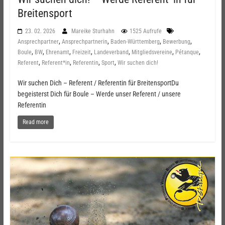
Breitensport
23. 02. 2026
Mareike Sturhahn
1525 Aufrufe
,
,
,
,
Ansprechpartner
Ansprechpartnerin
Baden-Württemberg
Bewerbung
,
,
,
,
,
,
,
Boule
BW
Ehrenamt
Freizeit
Landeverband
Mitgliedsvereine
Pétanque
,
,
,
,
Referent
Referent*in
Referentin
Sport
Wir suchen dich!
Wir suchen Dich – Referent / Referentin für BreitensportDu
begeisterst Dich für Boule – Werde unser Referent / unsere
Referentin
Read more