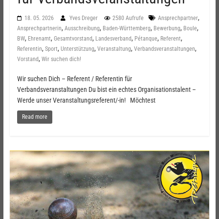
,
18. 05. 2026
Yves Dreger
2580 Aufrufe
Ansprechpartner
,
,
,
,
,
Ansprechpartnerin
Ausschreibung
Baden-Württemberg
Bewerbung
Boule
,
,
,
,
,
,
BW
Ehrenamt
Gesamtvorstand
Landesverband
Pétanque
Referent
,
,
,
,
,
Referentin
Sport
Unterstützung
Veranstaltung
Verbandsveranstaltungen
,
Vorstand
Wir suchen dich!
Wir suchen Dich – Referent / Referentin für
Verbandsveranstaltungen Du bist ein echtes Organisationstalent –
Werde unser Veranstaltungsreferent/-in! Möchtest
Read more