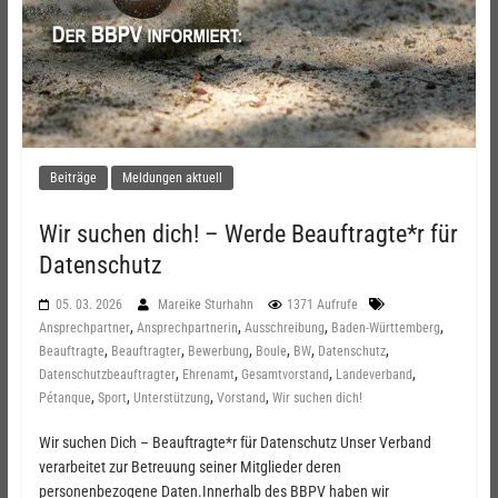
Beiträge
Meldungen aktuell
Wir suchen dich! – Werde Beauftragte*r für
Datenschutz
05. 03. 2026
Mareike Sturhahn
1371 Aufrufe
,
,
,
,
Ansprechpartner
Ansprechpartnerin
Ausschreibung
Baden-Württemberg
,
,
,
,
,
,
Beauftragte
Beauftragter
Bewerbung
Boule
BW
Datenschutz
,
,
,
,
Datenschutzbeauftragter
Ehrenamt
Gesamtvorstand
Landeverband
,
,
,
,
Pétanque
Sport
Unterstützung
Vorstand
Wir suchen dich!
Wir suchen Dich – Beauftragte*r für Datenschutz Unser Verband
verarbeitet zur Betreuung seiner Mitglieder deren
personenbezogene Daten.Innerhalb des BBPV haben wir