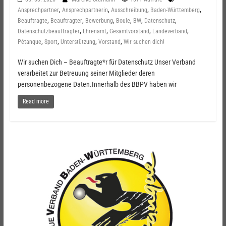
,
,
,
,
Ansprechpartner
Ansprechpartnerin
Ausschreibung
Baden-Württemberg
,
,
,
,
,
,
Beauftragte
Beauftragter
Bewerbung
Boule
BW
Datenschutz
,
,
,
,
Datenschutzbeauftragter
Ehrenamt
Gesamtvorstand
Landeverband
,
,
,
,
Pétanque
Sport
Unterstützung
Vorstand
Wir suchen dich!
Wir suchen Dich – Beauftragte*r für Datenschutz Unser Verband
verarbeitet zur Betreuung seiner Mitglieder deren
personenbezogene Daten.Innerhalb des BBPV haben wir
Read more