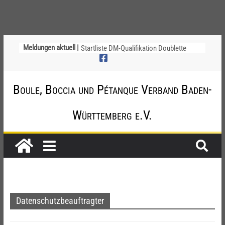
Region Neckar-Alb – Informationen zum
Meldungen aktuell |
Ersatzspieltag
Startliste DM-Qualifikation Doublette
2026
Chinesische Austauschüler*innen im 10.
Boule, Boccia und Pétanque Verband Baden-
Jahr beim TSV Badenia Feudenheim
Ligapokal Mittelbaden
Einladung zum Schiri-Cup 2026 mit
Württemberg e.V.
Gesamttreffen
Datenschutzbeauftragter