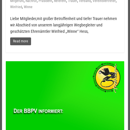
,
,
,
,
,
,
,
Mitgefühl
Nachruf
Präsident
Referent
Trauer
Verband
Vereinsvertreter
,
Winfried
Winne
Liebe Mitglieder,mit großer Betroffenheit und tiefer Trauer nehmen
wir Abschied von unserem langjährigen Wegbegleiter und
geschätzten Ehrenämtler Winfried „Winne“ Hess,
Read more