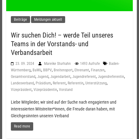
Beiträge
Meldungen aktuell
Wir suchen Dich! – werde Teil unseres
Teams in der Vorstands- und
Verbandsarbeit
23. 09. 2024
Mareike Sturhahn
1493 Aufrufe
Baden-
,
,
,
,
,
,
Württemberg
BaWü
BBPV
Breitensport
Ehrenamt
Finanzen
,
,
,
,
,
Gesamtvorstand
Jugend
Jugendarbeit
Jugendreferent
Jugendreferentin
,
,
,
,
,
Landesverband
Präsidium
Referent
Referentin
Unterstützung
,
,
Vizepräsident
Vizepräsidentin
Vorstand
Liebe Mitglieder, wir sind auf der Suche nach engagierten und
interessierten Mitstreiter*innen, die Freude daran haben, mit
Gleichgesinnten unseren Verband
Read more