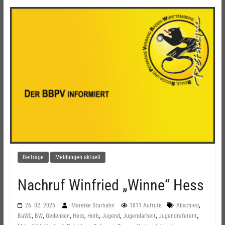
Beiträge
Meldungen aktuell
Nachruf Winfried „Winne“ Hess
,
26. 02. 2026
Mareike Sturhahn
1811 Aufrufe
Abschied
,
,
,
,
,
,
,
,
BaWü
BW
Gedenken
Hess
Horb
Jugend
Jugendarbeit
Jugendreferent