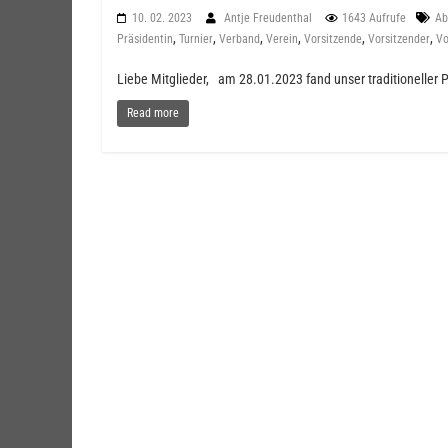
10. 02. 2023
Antje Freudenthal
1643 Aufrufe
Ab
,
,
,
,
,
,
Präsidentin
Turnier
Verband
Verein
Vorsitzende
Vorsitzender
Vo
Liebe Mitglieder, am 28.01.2023 fand unser traditioneller P
Read more