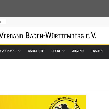
m
 Verband Baden-Württemberg e.V.
IGA / POKAL
RANGLISTE
SPORT
JUGEND
FRAUEN
0.