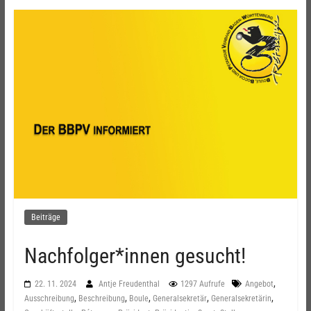
Beiträge
Nachfolger*innen gesucht!
,
22. 11. 2024
Antje Freudenthal
1297 Aufrufe
Angebot
,
,
,
,
,
Ausschreibung
Beschreibung
Boule
Generalsekretär
Generalsekretärin