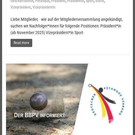
,
,
,
,
,
,
Geschäftsstelle
Pétanque
Präsident
Präsidentin
Sport
Stelle
,
Vizepräsident
Vizepräsidentin
Liebe Mitglieder, wie auf der Mitgliederversammlung angekündigt,
suchen wir Nachfolger*innen für folgende Positionen: Präsident*in
(ab November 2025) Vizepräsident*in Sport
Read more