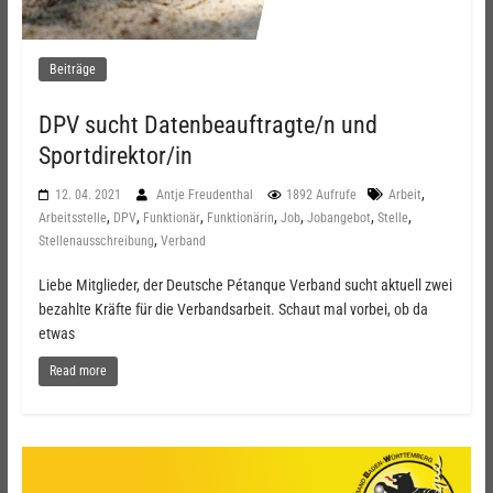
Beiträge
DPV sucht Datenbeauftragte/n und
Sportdirektor/in
,
12. 04. 2021
Antje Freudenthal
1892 Aufrufe
Arbeit
,
,
,
,
,
,
,
Arbeitsstelle
DPV
Funktionär
Funktionärin
Job
Jobangebot
Stelle
,
Stellenausschreibung
Verband
Liebe Mitglieder, der Deutsche Pétanque Verband sucht aktuell zwei
bezahlte Kräfte für die Verbandsarbeit. Schaut mal vorbei, ob da
etwas
Read more