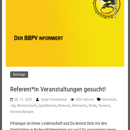
Beiträge
Referent*in Veranstaltungen gesucht!
,
28. 12. 2020
Antje Freudenthal
2455 Aufrufe
Ehrenamt
,
,
,
,
,
,
,
Job
Meisterschaft
Qualifikation
Referent
Referentin
Stelle
Turniere
Veranstaltungen
Pétanque ist Deine Leidenschaft und Du kennst Dich mit den
Spielstätten in Baden-Württemberg gut aus? Du organisierst gerne