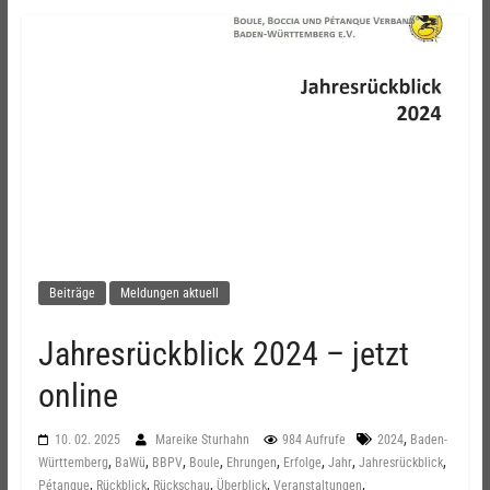
Beiträge
Meldungen aktuell
Jahresrückblick 2024 – jetzt
online
,
10. 02. 2025
Mareike Sturhahn
984 Aufrufe
2024
Baden-
,
,
,
,
,
,
,
,
Württemberg
BaWü
BBPV
Boule
Ehrungen
Erfolge
Jahr
Jahresrückblick
,
,
,
,
,
Pétanque
Rückblick
Rückschau
Überblick
Veranstaltungen