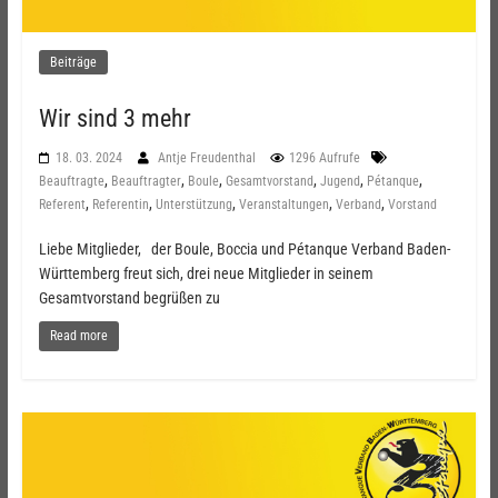
Beiträge
Wir sind 3 mehr
18. 03. 2024
Antje Freudenthal
1296 Aufrufe
,
,
,
,
,
,
Beauftragte
Beauftragter
Boule
Gesamtvorstand
Jugend
Pétanque
,
,
,
,
,
Referent
Referentin
Unterstützung
Veranstaltungen
Verband
Vorstand
Liebe Mitglieder, der Boule, Boccia und Pétanque Verband Baden-
Württemberg freut sich, drei neue Mitglieder in seinem
Gesamtvorstand begrüßen zu
Read more