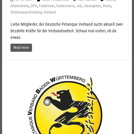
,
,
,
,
,
,
,
Arbeitsstelle
DPV
Funktionär
Funktionärin
Job
Jobangebot
Stelle
,
Stellenausschreibung
Verband
Liebe Mitglieder, der Deutsche Pétanque Verband sucht aktuell zwei
bezahlte Kräfte für die Verbandsarbeit. Schaut mal vorbei, ob da
etwas
Read more