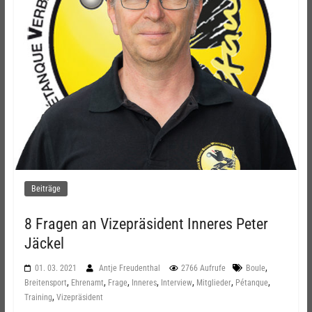
Beiträge
8 Fragen an Vizepräsident Inneres Peter
Jäckel
,
01. 03. 2021
Antje Freudenthal
2766 Aufrufe
Boule
,
,
,
,
,
,
,
Breitensport
Ehrenamt
Frage
Inneres
Interview
Mitglieder
Pétanque
,
Training
Vizepräsident