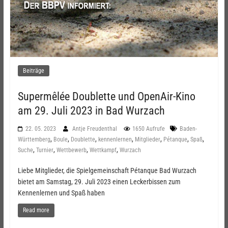
Beiträge
Supermêlée Doublette und OpenAir-Kino
am 29. Juli 2023 in Bad Wurzach
22. 05. 2023
Antje Freudenthal
1650 Aufrufe
Baden-
,
,
,
,
,
,
,
Württemberg
Boule
Doublette
kennenlernen
Mitglieder
Pétanque
Spaß
,
,
,
,
Suche
Turnier
Wettbewerb
Wettkampf
Wurzach
Liebe Mitglieder, die Spielgemeinschaft Pétanque Bad Wurzach
bietet am Samstag, 29. Juli 2023 einen Leckerbissen zum
Kennenlernen und Spaß haben
Read more