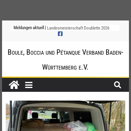
Chinesische Austauschüler*innen im 10.
Meldungen aktuell |
Jahr beim TSV Badenia Feudenheim
Landesmeisterschaft Doublette 2026
Deutsche Meisterschaft der Jugend am
12. / 13. September 2026 – die
Boule, Boccia und Pétanque Verband Baden-
Nominierungen
Einladung zur Jugendvollversammlung
am 20.09.2026
Württemberg e.V.
Startliste DM-Qualifikation Doublette
2026